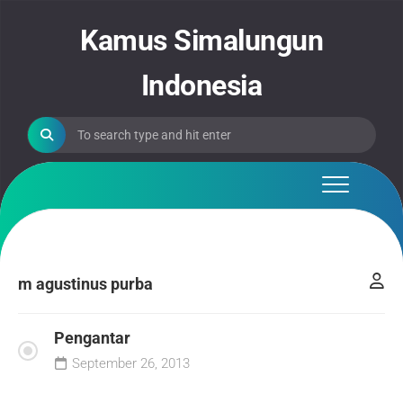
Skip
to
Kamus Simalungun
content
Indonesia
m agustinus purba
Pengantar
September 26, 2013