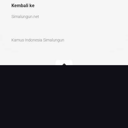
Kembali ke
Simalungun.net
Kamus Indonesia Simalungun
Kamus Simalungun Indonesia © 2026. All Rights
Reserved.