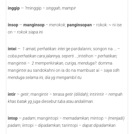
inggip
— ?minggip –
singgah, mampir
insop
—
manginsop
–
merokok;
panginsopan
–
rokok: ~ ni ise
on –
rokok siapa ini
intei
—
1
amati, perhatikan: intei
ge pardalanni, songon na … –
coba perhatikan cara jalannya, seperti …;
inteihon –
perhatikan;
mangintei –
2
memperkirakan, curiga, menduga?:
domma
mangintei au sandokahni on ia do na mambuat ai –
saya sdh
menduga selama ini, dia yg mengambil itu
intir
—
getir
; mangintir –
terasa getir (dilidah)
; intirintir –
rempah
khas batak yg juga diesebut tuba atau andaliman.
intop
—
padam
; mangintopi –
memadamkan;
mintop –
(menjadi)
padam
; iintopi –
dipadamkan
; tarintopi –
dapat dipadamkan