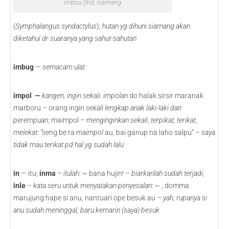
imbou (Ind, siamang
(
Symphalangus syndactylus
),
hutan yg dihuni siamang akan
diketahui dr suaranya yang sahut-sahutan
imbug
—
semacam ulat
impol —
kangen, ingin sekali:
impolan
do halak sirsir maranak
marboru – orang ingin
sekali lengkap anak laki-laki dan
perempuan
; maimpol –
menginginkan sekali
,
terpikat, terikat,
melekat: “s
eng be ra
maimpol
au, bai ganup na laho salpu” –
saya
tidak mau terikat
pd hal yg sudah lalu
in
— itu;
inma
–
itulah:
~ bana hujin! –
biarkanlah sudah terjadi;
inle
– kata seru untuk menyatakan penyesalan
: ~ , domma
marujung hape si anu, nantuari ope besuk au –
yah, rupanya si
anu sudah meninggal, baru kemarin (saya) besuk