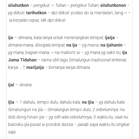
siiuhutkon
–
pengikut
: ~
Tuhan – pengikut Tuhan
;
siiuhutkonon
–
yg diikuti
;
tarihutkon
–
dpt diikuti:
podas do ia mardalan, lang ~ –
ia berjalan cepat, tdk dpt
diikuti
ija
—
dimana, kata tanya untuk menerangkan tempat
;
ijaija
–
dimana-mana, disegala tempat
;
na ija
– yg mana;
na ijahanin
–
yg mana, bagian mana: ~
na maborit ai –
yg mana yg sakit itu;
Ija
Juma Tidahan
–
nama sbh lagu Simalungun tradisional terkenal,
karya ….
?;
marijaija
–
bertanya-tanya dimana
ijai
—
disana
ijia
—
1 dahulu, tempo dulu, dahulu kala;
na ijia
–
yg dahulu kala
:
Simalungun na
ijia
–
Simalungun tempo dulu
; 2
sebelumnya:
na
dob dong hinan
ijia
–
yg sdh ada sebelumnya; 3 waktu itu, saat itu:
balosku
ijia
pasal ai pondok dassa –
jawab saya waktu itu singkat
saja