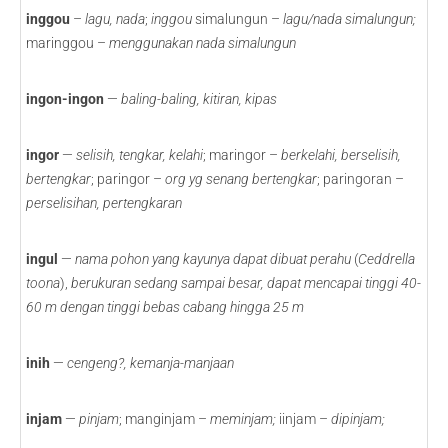
inggou
–
lagu, nada
;
inggou
simalungun –
lagu/nada simalungun;
maringgou –
menggunakan nada simalungun
ingon-ingon
—
baling-baling, kitiran, kipas
ingor
—
selisih, tengkar, kelahi
; maringor –
berkelahi, berselisih,
bertengkar
; paringor –
org yg senang bertengkar
; paringoran –
perselisihan, pertengkaran
ingul
—
nama pohon yang kayunya dapat dibuat perahu
(
Ceddrella
toona
),
berukuran sedang sampai besar, dapat mencapai tinggi 40-
60 m dengan tinggi bebas cabang hingga 25 m
inih
—
cengeng?,
kemanja-manjaan
injam
—
pinjam
; manginjam –
meminjam;
iinjam –
dipinjam;