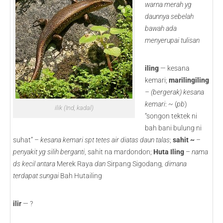
warna merah yg
daunnya sebelah
bawah ada
menyerupai tulisan
iling
— kesana
kemari;
marilingiling
–
(bergerak) kesana
kemari
: ~ (
pb
)
ilik (Ind, kadal)
“songon tektek ni
bah bani bulung ni
suhat” –
kesana kemari spt tetes air diatas daun talas
;
sahit ~
–
penyakit yg silih berganti
, sahit na mardondon;
Huta Iling
–
nama
ds kecil antara
Merek Raya
dan
Sirpang Sigodang
, dimana
terdapat sungai
Bah Hutailing
ilir
— ?