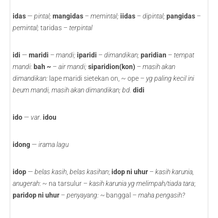
idas
—
pintal;
mangidas
– memintal;
iidas
– dipintal;
pangidas
–
pemintal;
taridas
– terpintal
idi
—
maridi
–
mandi;
iparidi
–
dimandikan;
paridian
–
tempat
mandi:
bah ~
–
air mandi;
siparidion(kon)
–
masih akan
dimandikan:
lape maridi sietekan on, ~ ope –
yg paling kecil ini
beum mandi, masih akan dimandikan; bd.
didi
ido
—
var
.
idou
idong
—
irama lagu
idop
—
belas kasih
,
belas kasihan
;
idop ni uhur
–
kasih karunia,
anugerah
: ~ na tarsulur –
kasih karunia yg melimpah/tiada tara
;
paridop ni uhur
–
penyayang: ~
banggal –
maha pengasih?