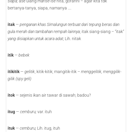
siapa;
ase ulang
marise-ise
hita, goranni – agar kita tdk
bertanya-tanya, siapa, namanya ….
itak
—
penganan khas Simalungun terbuat dari tepung beras dan
gula merah dan tambahan rempah lainnya
; itak siang-siang – “itak”
yang disiapkan untuk acara adat
; Lih. nitak
itik
—
bebek
itikitik
—
gelitik
, kitik-kitik; mangitik-itik –
menggelitik, menggilik-
gilik (spy geli)
itok
— sejenis ikan air tawar di sawah; badou?
itug
—
cemburu;
var. ituh
ituk
—
cemburu;
Lih. itug, ituh