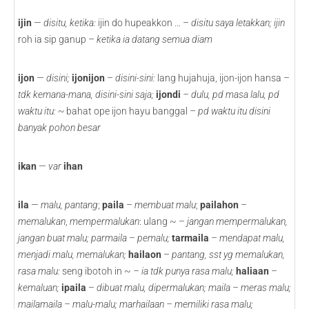
ijin
—
disitu, ketika:
ijin do hupeakkon … –
disitu saya letakkan;
ijin
roh ia sip ganup –
ketika ia datang semua diam
ijon
—
disini;
ijonijon
–
disini-sini:
lang hujahuja, ijon-ijon hansa –
tdk kemana-mana, disini-sini saja;
ijondi
– dulu, pd masa lalu, pd
waktu itu: ~
bahat ope ijon hayu banggal
– pd waktu itu disini
banyak pohon besar
ikan
—
var
ihan
ila
—
malu, pantang
;
paila
–
membuat malu
;
pailahon
–
memalukan
,
mempermalukan
: ulang ~ –
jangan mempermalukan,
jangan buat malu; parmaila – pemalu;
tarmaila
– mendapat malu,
menjadi malu, memalukan;
hailaon
–
pantang, sst yg memalukan,
rasa malu:
seng ibotoh in ~
– ia tdk punya rasa malu;
haliaan
–
kemaluan;
ipaila
–
dibuat malu, dipermalukan; maila – meras malu;
mailamaila – malu-malu; marhailaan – memiliki rasa malu;