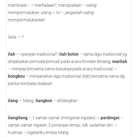
marhinaila – = marhailaan?; marsipailaan – saling
mempermalukan:
ulang ~ lo!
– janganlah saling
mempermalukanlah!
ilaila — ?
ilah
—
nyanyian tradisional?
;
ilah bolon
–
nama lagu tradisional yg
dinyanyikan pemuda/pemudi pada acara Rondan Bintang;
marilah
– menyayi bersama-sama biasanya pada acara tradisional; ~
bongkou
– menyanyikan lagu tradisional (ilah) bersama-sama dg
pantun berbalas-balasan
ilang
— hilang;
ilangkon
– dihilangkan
ilangilang
– 1 samar-samar (mengenai ingatan): ~
pardingat
–
samar-samar ingatan; 2 perasaan lemas, tdk sadarkan diri:
~
huahap
– ingatanku terasa hilang