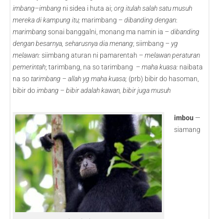
imbang
–
imbang
ni sidea i huta ai;
org itulah salah satu musuh
mereka di kampung itu;
marimbang –
dibanding dengan
:
marimbang
sonai banggalni, monang ma namin ia –
dibanding
dengan besarnya, seharusnya dia menang
; siimbang –
yg
melawan:
siimbang aturan ni pamarentah –
melawan peraturan
pemerintah
; tarimbang, na so tarimbang –
maha kuasa:
naibata
na so
tarimbang – allah yg maha kuasa;
(prb) bibir do hasoman,
bibir do
imbang
–
bibir adalah kawan, bibir juga musuh
imbou
—
siamang