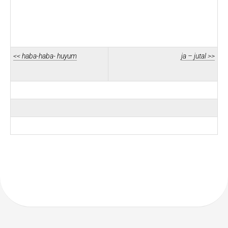
<< haba-haba- huyum
ja – jutal >>