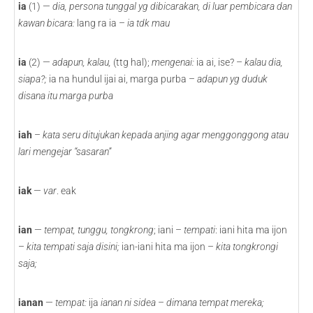
ia
(1) —
dia, persona tunggal yg dibicarakan, di luar pembicara dan
kawan bicara:
lang ra ia –
ia tdk mau
ia
(2) —
adapun, kalau,
(ttg hal);
mengenai:
ia ai, ise? –
kalau dia,
siapa?;
ia na hundul ijai ai, marga purba –
adapun yg duduk
disana itu marga purba
iah
–
kata seru ditujukan kepada anjing agar menggonggong
atau
lari mengejar “sasaran”
iak
—
var
. eak
ian
—
tempat, tunggu, tongkrong
; iani –
tempati
: iani hita ma ijon
–
kita tempati saja disini;
ian-iani hita ma ijon –
kita tongkrongi
saja;
ianan
—
tempat:
ija
ianan ni sidea
–
dimana tempat mereka;