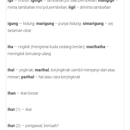
igil
—
imbuh
;
igiligil
–
tambahan pd saat pembelian;
mangigil
–
minta tambahan msl pd pembelian
;
iigil
–
diminta tambahan
igung
—
hidung;
marigung
–
punya hidung;
simarigung
– sej
tanaman obat
iha
—
ringkik (mengenai kuda sedang berlari);
marihaiha
–
meringkik berulang-ulang
ihal
—
jingkrak;
marihal
; berjingkrak sambil menyanyi dan atau
menari;
parihal
– hal atau cara berjingkrak
ihan
—
ikan besar
ihat
(1) —
ikat
ihat
(2) —
pengawal, bertuah?