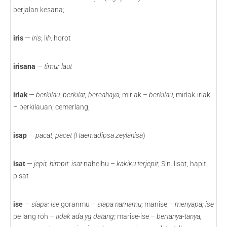
berjalan kesana;
iris
—
iris
; l
ih
. horot
irisana
—
timur laut
irlak
—
berkilau, berkilat, bercahaya;
mirlak –
berkilau
; mirlak-irlak
– berkilauan, cemerlang;
isap
—
pacat
,
pacet (Haemadipsa zeylanisa
)
isat
—
jepit, himpit
:
isat
naheihu –
kakiku terjepit
; Sin. lisat, hapit,
pisat
ise
—
siapa: ise
goranmu –
siapa namamu
; manise –
menyapa; ise
pe lang roh –
tidak ada yg datang;
marise-ise –
bertanya-tanya,