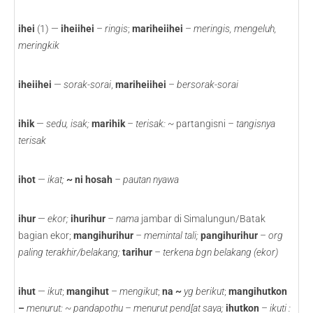
ihei
(1) —
iheiihei
–
ringis
;
mariheiihei
–
meringis, mengeluh,
meringkik
iheiihei
—
sorak-sorai
,
mariheiihei
–
bersorak-sorai
ihik
—
sedu, isak;
marihik
– terisak: ~
partangisni
– tangisnya
terisak
ihot
—
ikat;
~ ni hosah
– pautan nyawa
ihur
—
ekor;
ihurihur
– nama
jambar di Simalungun/Batak
bagian ekor;
mangihurihur
– memintal tali;
pangihurihur
–
org
paling terakhir/belakang;
tarihur
– terkena bgn belakang (ekor)
ihut
—
ikut
;
mangihut
–
mengikut
;
na ~
yg berikut
;
mangihutkon
–
menurut: ~ pandapothu – menurut pend[at saya;
ihutkon
–
ikuti :