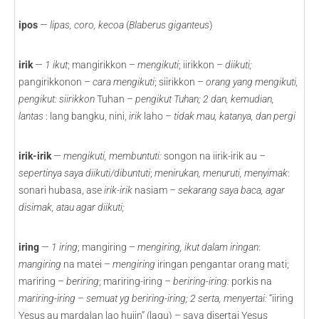
ipos
—
lipas, coro, kecoa
(
Blaberus giganteus
)
irik
—
1
ikut
; mangirikkon –
mengikuti
; iirikkon –
diikuti;
pangirikkonon –
cara mengikuti
; siirikkon –
orang yang mengikuti,
pengikut: siirikkon
Tuhan –
pengikut Tuhan; 2 dan, kemudian,
lantas
: lang bangku, nini,
irik
laho –
tidak mau, katanya, dan pergi
irik-irik
—
mengikuti, membuntuti:
songon na iirik-irik au –
sepertinya saya diikuti/dibuntuti
;
menirukan, menuruti, menyimak
:
sonari hubasa, ase
irik-irik
nasiam
– sekarang saya baca, agar
disimak, atau agar diikuti;
iring
—
1
iring
; mangiring –
mengiring, ikut dalam iringan
:
mangiring
na matei –
mengiring
iringan pengantar orang mati;
mariring –
beriring
; mariring-iring –
beriring-iring:
porkis na
mariring-iring – semuat yg beriring-iring; 2 serta, menyertai:
“iiring
Yesus au mardalan lao hujin” (lagu) – saya disertai Yesus