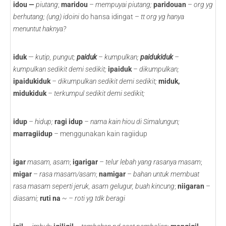
idou
—
piutang
;
maridou
–
mempuyai piutang;
paridouan
–
org yg
berhutang; (ung)
idoini
do hansa idingat –
tt org yg hanya
menuntut haknya?
iduk
—
kutip, pungut;
paiduk
– kumpulkan;
paidukiduk
–
kumpulkan sedikit demi sedikit;
ipaiduk
– dikumpulkan;
ipaidukiduk
– dikumpulkan sedikit demi sedikit;
miduk,
midukiduk
– terkumpul sedikit demi sedikit;
idup
– hidup;
ragi idup
– nama kain hiou di Simalungun;
marragiidup
–
menggunakan kain ragiidup
igar
masam, asam
;
igarigar
–
telur lebah yang rasanya masam
;
migar
–
rasa masam/asam
;
namigar
–
bahan untuk membuat
rasa masam seperti jeruk, asam gelugur, buah kincung
;
niigaran
–
diasami;
ruti na
~
– roti yg tdk beragi