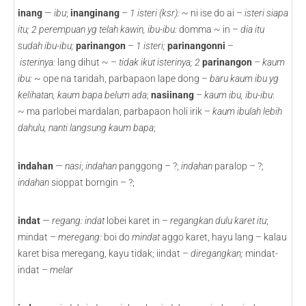
inang
—
ibu
;
inanginang
–
1
isteri (ksr):
~ ni ise do ai –
isteri siapa
itu; 2 perempuan yg telah kawin, ibu-ibu:
domma ~ in –
dia itu
sudah ibu-ibu;
parinangon
–
1 isteri;
parinangonni
–
isterinya:
lang dihut ~ –
tidak ikut isterinya; 2
parinangon
–
kaum
ibu:
~ ope na taridah, parbapaon lape dong –
baru kaum ibu yg
kelihatan, kaum bapa belum ada
;
nasiinang
–
kaum ibu, ibu-ibu
:
~ ma parlobei mardalan, parbapaon holi irik –
kaum ibulah lebih
dahulu, nanti langsung kaum bapa
;
indahan
—
nasi
;
indahan
panggong – ?;
indahan
paralop – ?;
indahan
sioppat borngin – ?;
indat
—
regang: indat
lobei karet in –
regangkan dulu karet itu
;
mindat –
meregang:
boi do
mindat
aggo karet, hayu lang – kalau
karet bisa meregang, kayu tidak; iindat –
diregangkan;
mindat-
indat –
melar