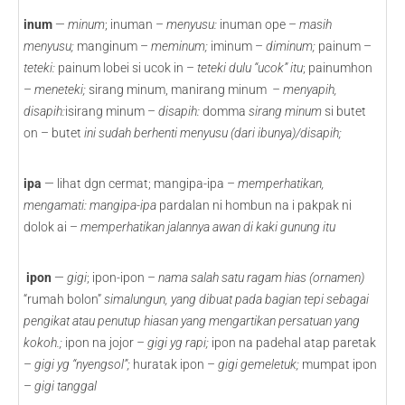
inum
—
minum
; inuman –
menyusu:
inuman ope –
masih
menyusu;
manginum –
meminum;
iminum –
diminum;
painum –
teteki:
painum lobei si ucok in –
teteki dulu “ucok” itu
; painumhon
–
meneteki;
sirang minum, manirang minum
–
menyapih,
disapih:
isirang minum –
disapih:
domma
sirang minum
si butet
on – butet
ini sudah berhenti menyusu (dari ibunya)/disapih;
ipa
— lihat dgn cermat; mangipa-ipa –
memperhatikan,
mengamati:
mangipa-ipa
pardalan ni hombun na i pakpak ni
dolok ai –
memperhatikan jalannya awan di kaki gunung itu
ipon
—
gigi
; ipon-ipon –
nama salah satu ragam hias (ornamen)
“rumah bolon”
simalungun, yang dibuat pada bagian tepi sebagai
pengikat atau penutup hiasan yang mengartikan persatuan yang
kokoh.;
ipon na jojor
– gigi yg rapi;
ipon na padehal atap paretak
–
gigi yg “nyengsol”;
huratak ipon –
gigi gemeletuk;
mumpat ipon
–
gigi tanggal