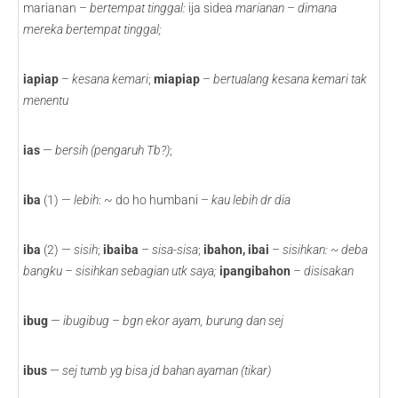
marianan –
bertempat tinggal:
ija sidea
marianan
–
dimana
mereka bertempat tinggal;
iapiap
–
kesana kemari
;
miapiap
–
bertualang kesana kemari tak
menentu
ias
—
bersih (pengaruh Tb?)
;
iba
(1) —
lebih
: ~ do ho humbani –
kau lebih dr dia
iba
(2) —
sisih
;
ibaiba
–
sisa-sisa
;
ibahon, ibai
–
sisihkan: ~ deba
bangku – sisihkan sebagian utk saya;
ipangibahon
– disisakan
ibug
—
ibugibug
–
bgn ekor ayam, burung dan sej
ibus
—
sej tumb yg bisa jd bahan ayaman (tikar)