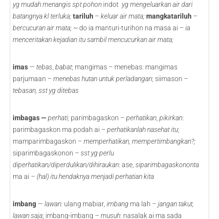
yg mudah menangis spt pohon
indot
yg mengeluarkan air dari
batangnya kl terluka;
tariluh
–
keluar air mata;
mangkatariluh
–
bercucuran air mata; ~
do ia manturi-turihon na masa ai –
ia
menceritakan kejadian itu sambil mencucurkan air mata;
imas
—
tebas
,
babat
; mangimas – menebas: mangimas
parjumaan –
menebas hutan untuk perladangan
; siimason –
tebasan, sst yg ditebas
imbagas —
perhati;
parimbagaskon –
perhatikan
,
pikirkan
:
parimbagaskon ma podah ai –
perhatikanlah nasehat itu
;
mamparimbagaskon –
memperhatikan, mempertimbangkan?;
siparimbagaskonon –
sst yg perlu
diperhatikan/diperdulikan/dihiraukan
: ase,
siparimbagaskononta
ma ai
– (hal) itu hendaknya menjadi perhatian kita
imbang
—
lawan
: ulang mabiar,
imbang
ma lah –
jangan takut,
lawan saja
; imbang-imbang –
musuh
: nasalak ai ma sada