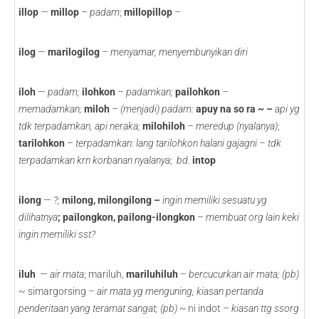
illop
—
millop
–
padam
;
millopillop
–
ilog
—
marilogilog
–
menyamar, menyembunyikan diri
iloh
—
padam;
ilohkon
– padamkan;
pailohkon
–
memadamkan;
miloh
– (menjadi) padam:
apuy na so ra ~ –
api yg
tdk terpadamkan, api neraka;
milohiloh
– meredup (nyalanya)
;
tarilohkon
–
terpadamkan: lang tarilohkon halani gajagni – tdk
terpadamkan krn korbanan nyalanya
;
bd.
intop
ilong
—
?;
milong, milongilong –
ingin memiliki sesuatu yg
dilihatnya
; pailongkon, pailong-ilongkon
–
membuat org lain keki
ingin memiliki sst?
iluh
—
air mata
; mariluh,
mariluhiluh
–
bercucurkan
air mata; (pb)
~ simargorsing
– air mata yg menguning, kiasan pertanda
penderitaan yang teramat sangat; (pb) ~
ni indot –
kiasan ttg ssorg