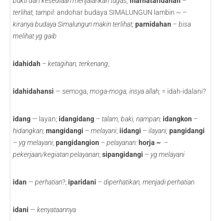
bukti dari kesediaan menjalankan tugas;
marhataridahan
–
terlihat, tampil:
andohar budaya SIMALUNGUN lambin ~ –
kiranya budaya Simalungun makin terlihat;
parnidahan
– bisa
melihat yg gaib
idahidah
–
ketagihan, terkenang
;
idahidahansi
— semoga,
moga-moga, insya allah;
= idah-idalani?
idang
— layan;
idangidang
–
talam, baki, nampan;
idangkon
–
hidangkan;
mangidangi
–
melayani
;
iidangi
–
ilayani;
pangidangi
–
yg melayani
;
pangidangion
–
pelayanan:
horja ~
–
pekerjaan/kegiatan pelayanan
;
sipangidangi
–
yg melayani
idan
—
perhatian
?;
iparidani
–
diperhatikan, menjadi perhatian
idani
—
kenyataannya