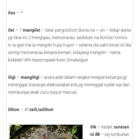
ilas
— ?
ilei
—
1
mangilei
–
fana:
pargoluhon dunia na ~ on –
hidup dunia
yg fana ini; 2 mengigau, menceracau:
sadokah na boritan tomos
in ia gati ma ia
mangilei
hujai hujon
– selama dia sakit keras ini dia
sering menceracau kesana kemari; sidayang mangilei – nama
bidadari dlm kepercayaan kuno Simalungun
iligi
—
mangiligi
–
acara adat dalam rangka melayat keluarga yg
meninggal, biasanya dilaksanakan bila yg meninggal sudah tua dan
mempunyai anak cucu
(sayur matua)
ilihon
—
lih
taili,tailihon
ilik
— kadal;
suratan
ni
ilik
–
sej tumbuhan