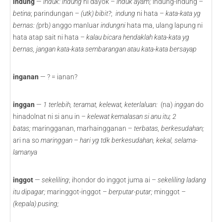
indung
—
induk:
indung
ni dayok –
induk ayam;
indung-indung –
betina
; parindungan –
(utk) bibit?
;
indung
ni hata –
kata-kata yg
bernas: (
prb
)
anggo manluar
indungni
hata ma, ulang lapung ni
hata atap sait ni hata –
kalau bicara hendaklah kata-kata yg
bernas, jangan kata-kata sembarangan atau kata-kata bersayap
inganan
— ? = ianan?
inggan
—
1
terlebih, teramat, kelewat, keterlaluan:
(na)
inggan
do
hinadolnat ni si anu in –
kelewat kemalasan si anu itu; 2
batas;
maringganan, marhaingganan –
terbatas, berkesudahan;
ari na so
maringgan
–
hari yg tdk berkesudahan, kekal, selama-
lamanya
inggot
—
sekeliling
; ihondor do inggot juma ai –
sekeliling ladang
itu dipagar;
maringgot-inggot –
berputar-putar;
minggot –
(kepala) pusing;