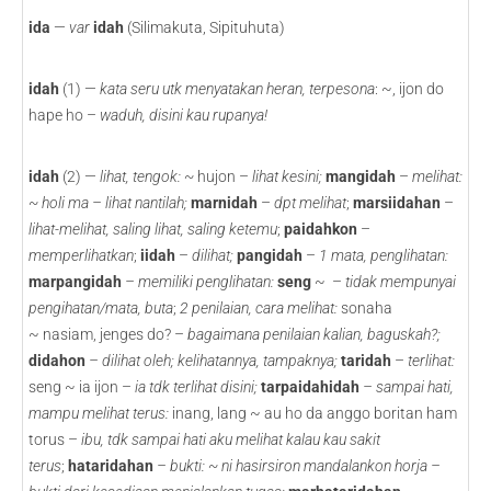
ida
—
var
idah
(Silimakuta, Sipituhuta)
idah
(1) —
kata seru utk menyatakan heran, terpesona
: ~, ijon do
hape ho –
waduh, disini kau rupanya!
idah
(2) —
lihat, tengok: ~
hujon –
lihat kesini;
mangidah
–
melihat:
~ holi ma – lihat nantilah;
marnidah
–
dpt melihat
;
marsiidahan
–
lihat-melihat, saling lihat, saling ketemu
;
paidahkon
–
memperlihatkan
;
iidah
–
dilihat;
pangidah
–
1 mata, penglihatan:
marpangidah
– memiliki penglihatan:
seng
~ –
tidak mempunyai
pengihatan/mata, buta
;
2 penilaian, cara melihat:
sonaha
~ nasiam, jenges do? –
bagaimana penilaian kalian, baguskah?;
didahon
– dilihat oleh; kelihatannya, tampaknya;
taridah
–
terlihat:
seng ~ ia ijon –
ia tdk terlihat disini;
tarpaidahidah
– sampai hati,
mampu melihat terus:
inang, lang ~ au ho da anggo boritan ham
torus –
ibu, tdk sampai hati aku melihat kalau kau sakit
terus
;
hataridahan
– bukti: ~ ni hasirsiron mandalankon horja –