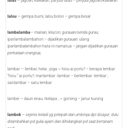
lalas
—
jagoan, kawakan
; parjudi lalas –
penjudi jagoan/kawakan
lalou
— gempa bumi;
lalou
bolon –
gempa besar
lambalamba
—
mainan, lelucon, gurauan/senda gurau;
iparlambalambahon –
dijadikan gurauan:
ulang
iparlambalambahon
hata ni namatua
– jangan dijadikan gurauan
perkataan orangtua;
lambar — lembar, helai ; piga ~ hiou ai porlu? – berapa lembar
“hiou ” ai porlu?; marlambar -lambar – berlembar -lembar ;
sanlambar – satu lembar
lambei — daun enau /kelapa ; ~ gorsing – janur kuning
lambok
—
sejenis keladi yg pelepah dan umbinya dpt disayur; dulu
ditambahkan pd gulai ayam dan dihidangkan pd saat bertanam