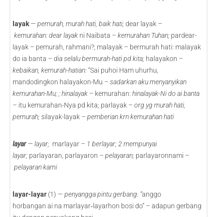
layak
—
pemurah, murah hati, baik hati;
dear layak –
kemurahan: dear layak
ni Naibata –
kemurahan Tuhan;
pardear-
layak
–
pemurah, rahmani?; malayak – bermurah hati: malayak
do ia banta –
dia selalu bermurah-hati pd kita;
halayakon
–
kebaikan, kemurah-hatian:
“Sai puhoi Ham uhurhu,
mandodingkon halayakon-Mu
– sadarkan aku menyanyikan
kemurahan-Mu; ; hinalayak –
kemurahan:
hinalayak-Ni do ai banta
–
itu kemurahan-Nya pd kita; parlayak –
org yg murah hati,
pemurah;
silayak-layak –
pemberian krn kemurahan hati
layar
—
layar;
marlayar –
1
berlayar; 2 mempunyai
layar;
parlayaran, parlayaron –
pelayaran;
parlayaronnami –
pelayaran kami
layar-layar
(1) —
penyangga pintu gerbang: “
anggo
horbangan ai na marlayar‑layarhon bosi do” – adapun gerbang