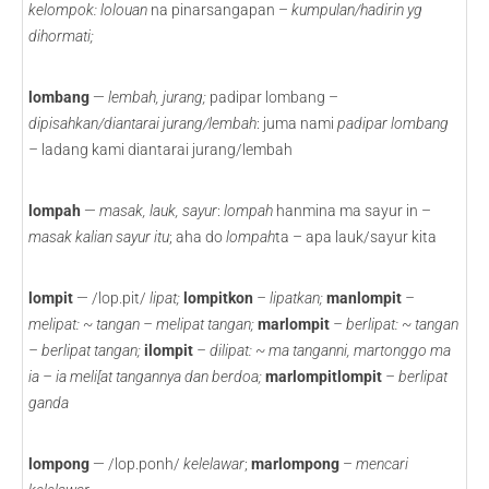
kelompok: lolouan
na pinarsangapan –
kumpulan/hadirin yg
dihormati;
lombang
—
lembah, jurang;
padipar lombang –
dipisahkan/diantarai jurang/lembah
: juma nami
padipar lombang
–
ladang kami diantarai jurang/lembah
lompah
—
masak, lauk, sayur
:
lompah
hanmina ma sayur in –
masak kalian sayur itu
; aha do
lompah
ta – apa lauk/sayur kita
lompit
— /lop.pit/
lipat;
lompitkon
– lipatkan;
manlompit
–
melipat: ~ tangan – melipat tangan;
marlompit
– berlipat: ~ tangan
– berlipat tangan;
ilompit
– dilipat: ~ ma tanganni, martonggo ma
ia – ia meli[at tangannya dan berdoa;
marlompitlompit
– berlipat
ganda
lompong
— /lop.ponh/
kelelawar
;
marlompong
–
mencari