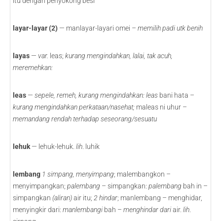
itu dengan penyokong besi
layar-layar (2)
— manlayar-layari omei –
memilih padi utk benih
layas
—
var.
leas;
kurang mengindahkan, lalai, tak acuh,
meremehkan:
leas
—
sepele, remeh, kurang mengindahkan: leas
bani hata –
kurang mengindahkan perkataan/nasehat;
maleas ni uhur –
memandang rendah terhadap seseorang/sesuatu
lehuk
— lehuk-lehuk.
lih
. luhik
lembang
1
simpang, menyimpang
; malembangkon –
menyimpangkan;
palembang
– simpangkan:
palembang
bah in –
simpangkan
(aliran)
air itu;
2
hindar
; manlembang – menghidar,
menyingkir dari:
manlembangi
bah –
menghindar dari
air.
lih
.