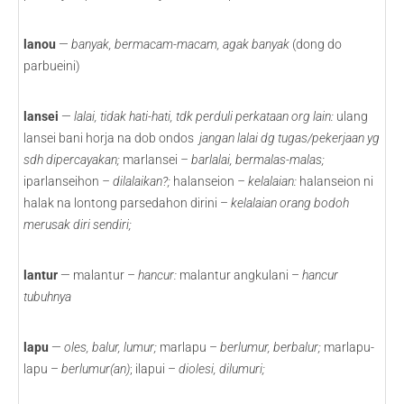
lanou
—
banyak, bermacam-macam, agak banyak
(dong do
parbueini)
lansei
—
lalai, tidak hati-hati, tdk perduli perkataan org lain:
ulang
lansei bani horja na dob ondos
jangan lalai dg tugas/pekerjaan yg
sdh dipercayakan;
marlansei
– barlalai, bermalas-malas;
iparlanseihon
– dilalaikan?;
halanseion
– kelalaian:
halanseion ni
halak na lontong parsedahon dirini –
kelalaian orang bodoh
merusak diri sendiri;
lantur
— malantur –
hancur:
malantur angkulani –
hancur
tubuhnya
lapu
—
oles, balur, lumur;
marlapu –
berlumur, berbalur;
marlapu-
lapu –
berlumur(an)
; ilapui –
diolesi, dilumuri;