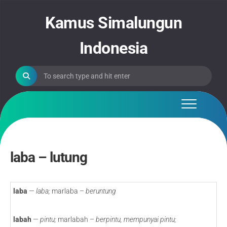
Skip
to
Kamus Simalungun
content
Indonesia
laba – lutung
laba
—
laba;
marlaba –
beruntung
labah
—
pintu;
marlabah –
berpintu, mempunyai pintu;