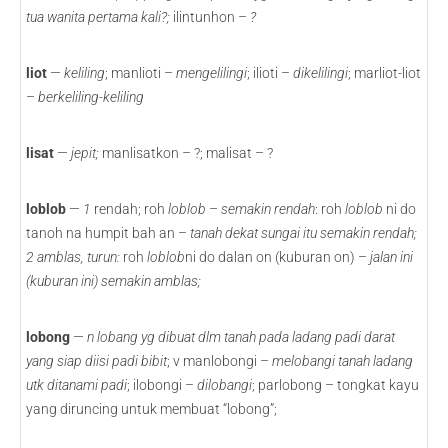
tua wanita pertama kali?;
ilintunhon –
?
liot
—
keliling
; manlioti –
mengelilingi
; ilioti –
dikelilingi
; marliot-liot
–
berkeliling-keliling
lisat
—
jepit;
manlisatkon – ?; malisat – ?
loblob
—
1
rendah; roh
loblob
–
semakin rendah
: roh
loblob
ni
do
tanoh na humpit bah an –
tanah dekat sungai itu semakin rendah;
2 amblas, turun:
roh
loblob
ni do dalan on (kuburan on) –
jalan ini
(kuburan ini) semakin amblas;
lobong
—
n
lobang yg dibuat dlm tanah pada ladang padi darat
yang siap diisi padi bibit
; v manlobongi –
melobangi tanah ladang
utk ditanami padi
; ilobongi –
dilobangi
; parlobong – tongkat kayu
yang diruncing untuk membuat “lobong”;