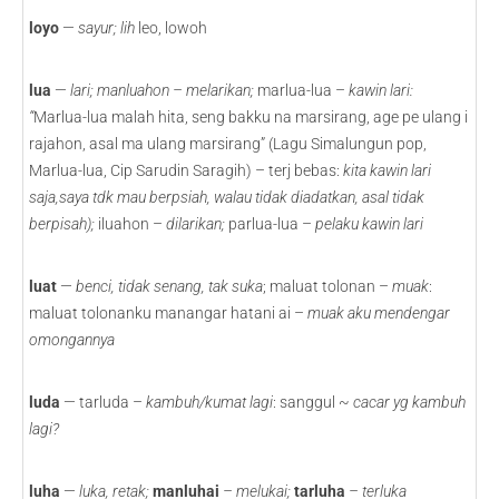
loyo
—
sayur; lih
leo,
lowoh
lua
—
lari; manluahon – melarikan;
marlua-lua –
kawin lari:
“
Marlua-lua malah hita, seng bakku na marsirang, age pe ulang i
rajahon, asal ma ulang marsirang” (Lagu Simalungun pop,
Marlua-lua, Cip Sarudin Saragih) – terj bebas:
kita kawin lari
saja,saya tdk mau berpsiah, walau tidak diadatkan, asal tidak
berpisah);
iluahon –
dilarikan;
parlua-lua –
pelaku kawin lari
luat
—
benci, tidak senang, tak suka
; maluat tolonan –
muak
:
maluat tolonanku manangar hatani ai –
muak aku mendengar
omongannya
luda
— tarluda –
kambuh/kumat lagi
: sanggul ~
cacar yg kambuh
lagi?
luha
—
luka, retak;
manluhai
– melukai;
tarluha
– terluka