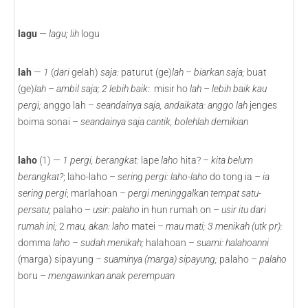
lagu
—
lagu; lih
logu
lah
—
1
(
dari
gelah)
saja:
paturut (ge)
lah – biarkan saja;
buat
(ge)
lah – ambil saja; 2 lebih baik:
misir ho
lah – lebih baik kau
pergi;
anggo lah –
seandainya saja, andaikata: anggo lah
jenges
boima sonai –
seandainya saja cantik, bolehlah demikian
laho
(1) —
1
pergi, berangkat:
lape
laho
hita?
– kita belum
berangkat?
; laho-laho –
sering pergi: laho-laho
do tong ia
– ia
sering pergi
; marlahoan
–
pergi meninggalkan tempat satu-
persatu;
palaho –
usir: palaho
in hun rumah on –
usir itu dari
rumah ini;
2
mau, akan: laho
matei
– mau mati; 3 menikah (utk pr):
domma
laho – sudah menikah;
halahoan –
suami: halahoanni
(marga) sipayung
– suaminya (marga) sipayung;
palaho –
palaho
boru –
mengawinkan anak perempuan