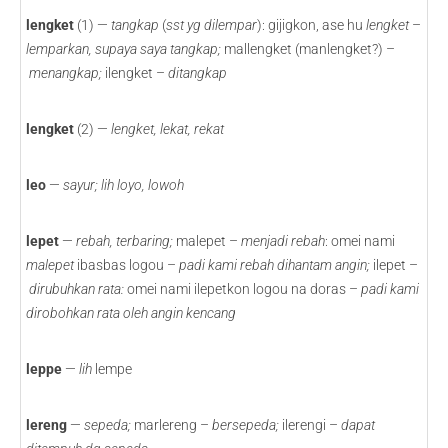
lengket
(1) —
tangkap
(
sst yg dilempar
): gijigkon, ase hu
lengket
–
lemparkan, supaya saya tangkap;
mallengket (manlengket?) –
menangkap;
ilengket –
ditangkap
lengket
(2) —
lengket,
lekat, rekat
leo
—
sayur; lih loyo, lowoh
lepet
—
rebah, terbaring;
malepet –
menjadi rebah
: omei nami
malepet
ibasbas logou –
padi kami rebah dihantam angin;
ilepet –
dirubuhkan rata:
omei nami ilepetkon logou na doras –
padi kami
dirobohkan rata oleh angin kencang
leppe
—
lih
lempe
lereng
—
sepeda;
marlereng –
bersepeda;
ilerengi –
dapat