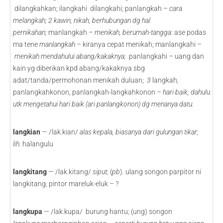
dilangkahkan; ilangkahi dilangkahi; panlangkah –
cara
melangkah;
2 kawin, nikah, berhubungan dg hal
pernikahan;
manlangkah –
menikah, berumah-tangga:
ase podas
ma tene
manlangkah –
kiranya cepat menikah; manlangkahi –
menikah mendahului abang/kakaknya;
panlangkahi – uang dan
kain yg diberikan kpd abang/kakaknya sbg
adat/tanda/permohonan menikah duluan;
3
langkah
,
panlangkahkonon, panlangkah-langkahkonon
– hari baik; dahulu
utk mengetahui hari baik (ari panlangkonon) dg menanya datu.
langkian
— /lak.kian/
alas kepala, biasanya dari gulungan tikar;
lih.
halangulu
langkitang
— /lak.kitang/
siput;
(
pb
)
.
ulang songon parpitor ni
langkitang, pintor mareluk-eluk – ?
langkupa
— /lak.kupa/ burung hantu; (ung) songon