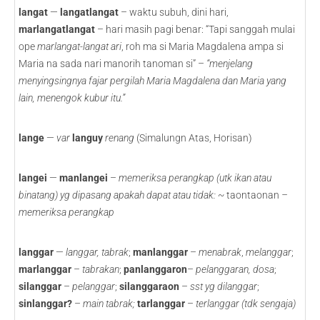
langat
—
langatlangat
– waktu subuh, dini hari,
marlangatlangat
– hari masih pagi benar: “Tapi sanggah mulai
ope
marlangat-langat ari
, roh ma si Maria Magdalena ampa si
Maria na sada nari manorih tanoman si” –
“menjelang
menyingsingnya fajar pergilah Maria Magdalena dan Maria yang
lain, menengok kubur itu.”
lange
—
var
languy
renang
(Simalungn Atas, Horisan)
langei
—
manlangei
–
memeriksa perangkap (utk ikan atau
binatang) yg dipasang apakah dapat atau tidak: ~
taontaonan
–
memeriksa perangkap
langgar
—
langgar, tabrak
;
manlanggar
–
menabrak
,
melanggar
;
marlanggar
–
tabrakan
;
panlanggaron
–
pelanggaran, dosa
;
silanggar
–
pelanggar
;
silanggaraon
–
sst yg dilanggar
;
sinlanggar?
–
main tabrak;
tarlanggar
–
terlanggar (tdk sengaja)