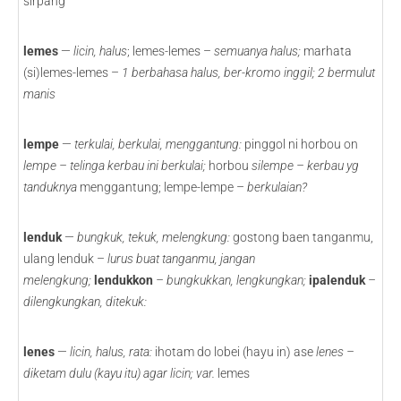
sirpang
lemes
—
licin, halus
; lemes-lemes –
semuanya halus;
marhata
(si)lemes-lemes –
1
berbahasa halus, ber-kromo inggil; 2 bermulut
manis
lempe
—
terkulai, berkulai, menggantung:
pinggol ni horbou on
lempe – telinga kerbau ini berkulai;
horbou
silempe – kerbau yg
tanduknya
menggantung; lempe-lempe –
berkulaian?
lenduk
—
bungkuk, tekuk, melengkung:
gostong baen tanganmu,
ulang lenduk –
lurus buat tanganmu, jangan
melengkung;
lendukkon
– bungkukkan, lengkungkan;
ipalenduk
–
dilengkungkan, ditekuk:
lenes
—
licin, halus, rata:
ihotam do lobei (hayu in) ase
lenes –
diketam dulu (kayu itu) agar licin; var.
lemes