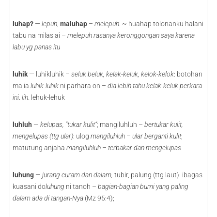
luhap?
—
lepuh
;
maluhap
–
melepuh
: ~ huahap tolonanku halani
tabu na milas ai –
melepuh rasanya keronggongan saya karena
labu yg panas itu
luhik
— luhikluhik –
seluk beluk, kelak-keluk, kelok-kelok
: botohan
ma ia
luhik-luhik
ni parhara on –
dia lebih tahu kelak-keluk perkara
ini
.
lih
. lehuk-lehuk
luhluh
—
kelupas, “tukar kulit”
; mangiluhluh –
bertukar kulit,
mengelupas (ttg ular)
: ulog
mangiluhluh
–
ular berganti kulit
;
matutung anjaha
mangiluhluh
–
terbakar dan mengelupas
luhung
—
jurang curam dan dalam,
tubir, palung (ttg laut): ibagas
kuasani do
luhung
ni tanoh –
bagian-bagian bumi yang paling
dalam ada di tangan-Nya
(Mz 95:4);