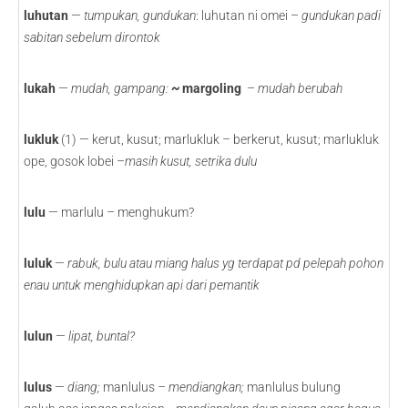
luhutan
—
tumpukan, gundukan
: luhutan ni omei –
gundukan padi
sabitan sebelum dirontok
lukah
—
mudah, gampang:
~
margoling
–
mudah berubah
lukluk
(1) — kerut, kusut; marlukluk – berkerut, kusut; marlukluk
ope, gosok lobei –
masih kusut, setrika dulu
lulu
— marlulu – menghukum?
luluk
—
rabuk, bulu atau miang halus yg terdapat pd pelepah pohon
enau untuk menghidupkan api dari pemantik
lulun
—
lipat, buntal?
lulus
—
diang;
manlulus
– mendiangkan;
manlulus bulung