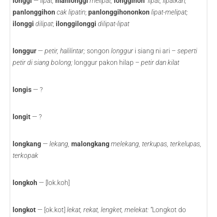
longgi
—
lipat;
manlonggi
melipat;
longgihon
lipat, lipatkan;
panlonggihon
cak lipatin
;
panlonggihononkon
lipat-melipat;
ilonggi
dilipat
;
ilonggilonggi
dilipat-lipat
longgur
—
petir, halilintar;
songon
longgur
i siang ni ari –
seperti
petir di siang bolong;
longgur pakon hilap –
petir dan kilat
longis
— ?
longit
— ?
longkang
—
lekang,
malongkang
melekang, terkupas, terkelupas,
terkopak
longkoh
— [lok.koh]
longkot
— [ok.kot]
lekat, rekat, lengket, melekat: “
Longkot do