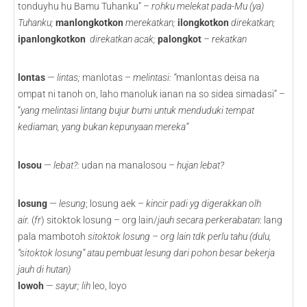
tonduyhu hu Bamu Tuhanku” –
rohku melekat pada-Mu (ya)
Tuhanku;
manlongkotkon
merekatkan;
ilongkotkon
direkatkan;
ipanlongkotkon
direkatkan acak;
palongkot
–
rekatkan
lontas
—
lintas;
manlotas –
melintasi: “
manlontas deisa na
ompat ni tanoh on, laho manoluk ianan na so sidea simadasi” –
“
yang melintasi lintang bujur bumi untuk menduduki tempat
kediaman, yang bukan kepunyaan mereka”
losou
—
lebat?:
udan na manalosou –
hujan lebat?
losung
—
lesung
; losung aek –
kincir padi yg digerakkan olh
air.
(
fr
) sitoktok losung – org lain/
jauh secara perkerabatan
: lang
pala mambotoh
sitoktok losung – org lain tdk perlu tahu (dulu,
“sitoktok losung” atau pembuat lesung dari pohon besar bekerja
jauh di hutan)
lowoh
—
sayur; lih
leo,
loyo