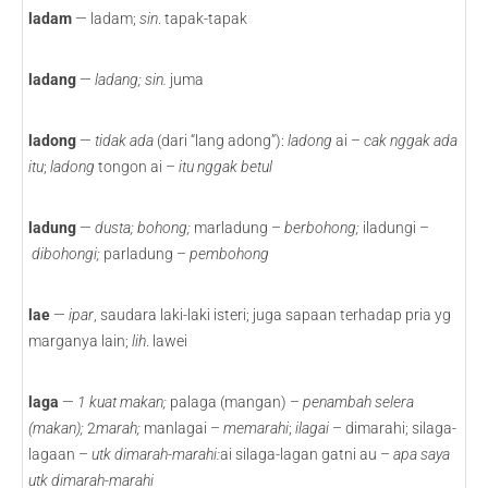
ladam
— ladam;
sin
. tapak-tapak
ladang
—
ladang; sin.
juma
ladong
—
tidak ada
(dari “lang adong”):
ladong
ai –
cak nggak ada
itu
;
ladong
tongon ai –
itu nggak betul
ladung
—
dusta; bohong;
marladung –
berbohong;
iladungi –
dibohongi;
parladung –
pembohong
lae
—
ipar
, saudara laki-laki isteri; juga sapaan terhadap pria yg
marganya lain;
lih
. lawei
laga
—
1 kuat makan;
palaga (mangan) –
penambah selera
(makan);
2
marah;
manlagai –
memarahi
;
ilagai
– dimarahi; silaga-
lagaan –
utk dimarah-marahi:
ai silaga-lagan gatni au –
apa saya
utk dimarah-marahi