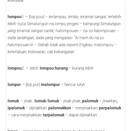
kelelawar
lompou
1 — [lop.pou] –
terlampau, terlalu, teramat sangat, terlebih-
lebih:
huta Simalungun na
lompu
jenges –
kampung Simalungun
yang teramat sangat cantik;
halompouan – na so
halompouan –
tiada tandingan, tiada yang mengatasi: “
Ai Ham do
na so
halompouan
in –
Sebab tidak ada seperti Engkau;
malompou
–
keterlaluan, kelewatan, cak kebangatan
lompou
2 —
lebih:
lompou hurang
–
kurang lebih
lompur
— [lop.pur]
malompur
–
hancur luluh
lomuk
—
jinak;
lomuk-lomuk
–
jinak-jinak;
palomuk
– jinakkan
,
ipalomuk
–
dijinakkan
,
palomukkon
–
menjinakkan;
parpalomuk
–
cara menjinakkan;
tarpalomuk
–
dapat dijinakkan;