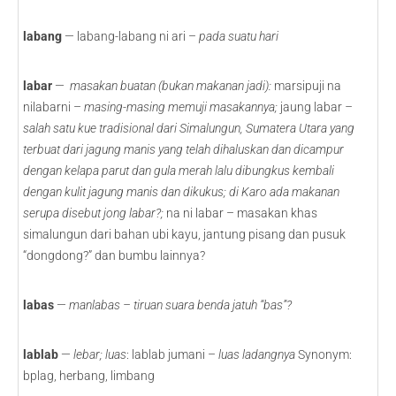
labang
— labang-labang ni ari –
pada suatu hari
labar
—
masakan buatan (bukan makanan jadi):
marsipuji na
nilabarni –
masing-masing memuji masakannya;
jaung labar
–
salah satu kue tradisional dari Simalungun, Sumatera Utara yang
terbuat dari jagung manis yang telah dihaluskan dan dicampur
dengan kelapa parut dan gula merah lalu dibungkus kembali
dengan kulit jagung manis dan dikukus; di Karo ada makanan
serupa disebut jong labar?;
na ni labar – masakan khas
simalungun dari bahan ubi kayu, jantung pisang dan pusuk
“dongdong?” dan bumbu lainnya?
labas
—
manlabas – tiruan suara benda jatuh “bas”?
lablab
—
lebar; luas
: lablab jumani –
luas ladangnya
Synonym:
bplag, herbang, limbang