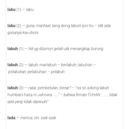
labu
(1) —
labu
labu
(2) —
guna, manfaat:
lang dong
labuni
ijon ho
– tdk ada
gunanya kau disini
labuh
(1) —
lidi yg dilumuri getah utk menangkap burung
labuh
(2) —
labuh;
marlabuh –
berlabuh;
labuhan –
pelabuhan;
pelabuhan –
pelabuh
labuh
(3) —
ralat, pembetulan, benar? –
“na so adong
labuh
humbani hata ni Jahowa ……
” – bahwa firman TUHAN ……. tidak
ada yang tidak dipenuhi”
lada
—
merica; sin.
siak-siak