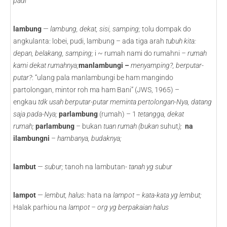
padi
lambung
—
lambung, dekat, sisi, samping;
tolu dompak do
angkulanta: lobei, pudi, lambung – ada tiga arah
tubuh kita:
depan, belakang, samping;
i ~ rumah nami do rumahni
– rumah
kami dekat rumahnya;
manlambungi –
menyamping?, berputar-
putar?
: “ulang pala manlambungi be ham mangindo
partolongan, mintor roh ma ham Bani” (JWS, 1965) –
engkau
tdk usah berputar-putar meminta pertolongan-Nya, datang
saja pada-Nya;
parlambung
(rumah) – 1
tetangga, dekat
rumah;
parlambung
– bukan
tuan rumah (bukan
suhut
);
na
ilambungni
–
hambanya, budaknya;
lambut
—
subur;
tanoh na lambutan-
tanah yg subur
lampot
—
lembut, halus:
hata na
lampot – kata-kata yg lembut;
Halak parhiou na
lampot – org yg berpakaian halus