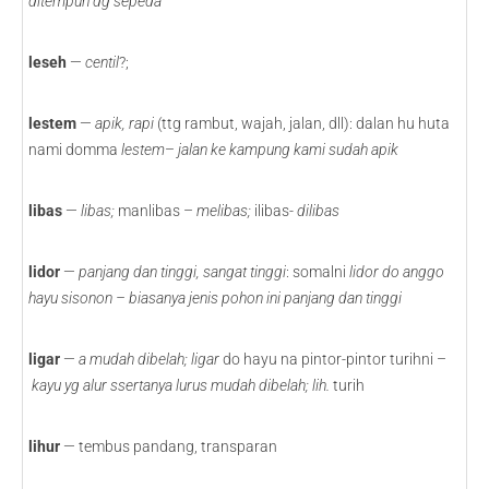
ditempuh dg sepeda
leseh
—
centil
?;
lestem
—
apik, rapi
(ttg rambut, wajah, jalan, dll): dalan hu huta
nami domma
lestem
–
jalan ke kampung kami sudah apik
libas
—
libas;
manlibas –
melibas;
ilibas-
dilibas
lidor
—
panjang dan tinggi, sangat tinggi
: somalni
lidor do anggo
hayu sisonon – biasanya jenis pohon ini panjang dan tinggi
ligar
—
a
mudah dibelah; ligar
do hayu na pintor-pintor turihni –
kayu yg alur ssertanya lurus mudah dibelah; lih.
turih
lihur
— tembus pandang, transparan