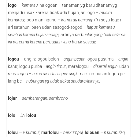
logo
—
kemarau
; halogoan – tanaman yg baru ditanam yg
menjadi rusak karena tidak ada hujan; ari logo –
musim
kemarau
; logo maningting –
kemarau panjang
; (
fr
) soya logo ni
ari satahun ibaen udan sasogod-sogod –
hapus kemarau
setahun karena hujan sepagi,
artinya
perbuatan yang baik selama
ini percuma karena perbuatan yang buruk sesaat;
logou
— angin; logou
bolon –
angin besar
; logou pastima –
angin
barat
; logou purba –
angin timur
; maralogou –
disertai angin
: udan
maralogou – hujan disertai angin; ungk
marsiombusan logou pe
lang be –
hubungan yg tidak dekat saudara/lainnya;
lojar
—
sembarangan, sembrono
lolo
—
lih.
lolou
lolou
—
v
kumpul;
marlolou
–
berkumpul;
lolouan
–
n
kumpulan,