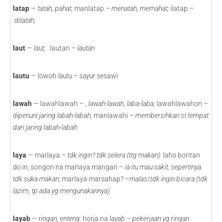
latap
—
tatah, pahat;
manlatap –
menatah, memahat;
ilatap –
ditatah;
laut
—
laut;
lautan –
lautan
lautu
— lowoh
lautu – sayur
sesawi
lawah
— lawahlawah – ,
lawah-lawah, laba-laba;
lawahlawahon –
dipenuni jaring labah-labah;
manlawahi –
membersihkan st tempat
dari jaring labah-labah
laya
— marlaya –
tdk ingin? tdk selera (ttg makan):
laho boritan
do in, songon na marlaya mangan –
ia itu mau sakit, sepertinya
tdk suka makan;
marlaya marsahap? –
malas
/
tdk ingin bicara (tdk
lazim, tp ada yg mengunakannya)
layab
—
ringan, enteng:
horja na
layab – pekerjaan yg ringan