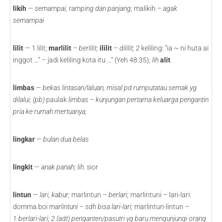
likih
—
semampai, ramping dan panjang;
malikih –
agak
semampai
lilit
— 1 lilit;
marlilit
–
berlilit;
ililit
–
dililit; 2
keliling: “ia ~ ni huta ai
inggot …” – jadi keliling kota itu …” (Yeh 48:35);
lih
alit
limbas
—
bekas lintasan/laluan, misal pd rumputatau semak yg
dilalui; (pb)
paulak
limbas – kunjungan pertama keluarga pengantin
pria ke rumah mertuanya;
lingkar
—
bulan dua belas
lingkit
—
anak panah; lih.
sior
lintun
—
lari, kabur;
marlintun –
berlari;
marlintuni – lari-lari:
domma boi
marlintuni
–
sdh bisa lari-lari;
marlintun-lintun –
1
berlari-lari; 2 (adt) penganten/pasutri yg baru mengunjungi orang