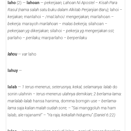
laho
(2) —
lahoan
—
pekerjaan; Lahoan Ni Apostel
–
Kisah Para
Rasul (nama salah satu buku dalam Alkitab Perjanjian Baru);
lahoi –
kerjakan;
manlahoi – /mal.lahoi/
mengerjakan;
marlahoan –
bekerja:
marayoh
marlahoan – malas bekerja;
silahoan –
pekerjaan yg dikerjakan;
silahoi –
pekerja yg mengerjakan sst;
parlaho –
perilaku;
marparlaho –
berperilaku
lahou
— var
laho
lahuy
—
lalab
—
1
terus-menerus
,
seterusnya, kekal, selamanya: lalab
do
sonin ulahnin –
terus-menerus ulahnya demikian; 2 berlama-lama:
marlalab-lalab
hansa hanima, domma borngin use
– berlama-
lama saja kalian malah sudah sore;
– “Sai manggoluh ma ham
lalab, ale rajanami!”
– “Ya raja, kekallah hidupmu” (Daniel 6:22)