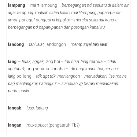
lampung
— martilampung –
berpegangan pd sesuatu di dalam air
agar terapung: maluah sidea halani martilampung papan-papan
ampa ponggol-ponggol ni kapal ai – mereka sellamat karena
berpegangan pd papan-papan dan potongan kapal itu;
landong
—
tahi lalat;
landongon –
mempunyai tahi lalat
lang
—
tidak, nggak;
lang
boi –
tdk bisa; lang
mahua –
tidak
apa(apa)
; lang sonaha-sonaha –
tdk bagaimana-bagaimana;
lang
boi lang –
tdk dpt tdk; manlangkon – meniadakan: “ise ma na
pag manlangkon hatangku” – siapakah yg berani meniadakan
perkataanku
langab
—
luas, lapang
langan
—
muka pucat
(pengaaruh Tb?)