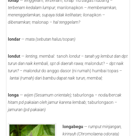
lonap
—
tenggelam, terbenam; lonap
hu bagas hubang –
terbenam kedalam lumpur;
manlonapkon –
membenamkan,
menenggelamkan, supaya tidak kelihatan;
ilonapkon –
dibenamkan;
malonap –
hal tenggelam?
londar
—
mata (sebutan halus/sopan)
londut
—
lenting, membal:
tanoh
londut – tanah yg lembut dan dpt
turun dan naik kembali, spt di daerah rawa;
malondut? –
dpt naik
turun? – malondut
do anggo dasor (ni rumah) humbai topas –
lantai (rumah) dari bambu dapat naik turun, membal;
longa
—
wijen (Sesamum orientale);
taburlonga –
noda/bercak
hitam pd pakaian oleh jamur karena lembab;
taburlongaon –
jamuran (pd pakaian)
longabegu
— r
umput minjangan,
kirinyuh (Chromolaena odorata)