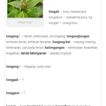
longah
—
bisu, tunawicara;
longahon –
menderita bisu;
na
longa begu
longah –
orang bisu
longang
1 —
heran, keheranan, tercengang;
longanglongan
terheran-heran, keheran-heranan;
longang bei
–
masing-masing
keheranan, cak pada heran;
halongangan
–
keheranan, keanehan,
keajaiban;
tanda
halonganan
– (tanda) mujiizat
longang
2 —
lengang, sunyi sepi:
longgak
— ?
longgam
— ?