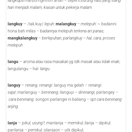
langkupa
marbornginhon arian –
seperti burung hatu yang siang
hari menjadi malam; kiasan untuk pekerja malam
langkuy
— /lak.kuy/
lepuh
:
malangkuy
–
melepuh
: ~ badanni
hona bah milas –
badannya melepuh terkena ari panas;
mangkalangkuy
– berlepuhan; parlangkuy – hal, cara, proses
melepuh
langu
—
aroma atau rasa masakan yg tdk masak atau tidak enak
;
langulangu – hal
langu
languy
—
renang, renangi:
languy ma gelah –
renangi
saja!
;
marlanguy –
berenang;
ilanguyi –
direnangi;
parlangey –
cara berenang:
songon parlangei ni baliang –
spt cara berenang
anjing
lanja
—
pikul, usung?;
manlanja
– memikul;
ilanja –
dipikul;
panlanja
– pemikul;
silanjaon
–
utk dipikul;