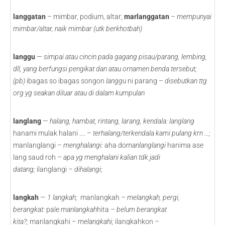
langgatan
– mimbar, podium, altar;
marlanggatan
–
mempunyai
mimbar/altar, naik mimbar (utk berkhotbah)
langgu
—
simpai atau cincin pada gagang pisau/parang, lembing,
dll, yang berfungsi pengikat dan atau ornamen benda tersebut;
(pb)
ibagas so ibagas songon
langgu
ni parang –
disebutkan ttg
org yg seakan diluar atau di dalam kumpulan
langlang
—
halang, hambat, rintang, larang, kendala: langlang
hanami mulak halani …. –
terhalang/terkendala kami pulang krn …;
manlanglangi –
menghalangi:
aha do
manlanglangi
hanima ase
lang saud roh –
apa yg menghalani kalian tdk jadi
datang;
ilanglangi –
dihalangi;
langkah
—
1
langkah;
manlangkah –
melangkah, pergi,
berangkat:
pale
manlangkah
hita
– belum berangkat
kita?;
manlangkahi –
melangkahi;
ilangkahkon
–