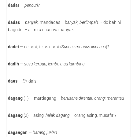
dadar
—
pencuri?
dadas
—
banyak;
mandadas –
banyak, berlimpah: ~
do bah ni
bagodni – air nira enaunya banyak
dadei
— celurut, tikus curut (
Suncus murinus linnacus
)?
dadih
—
susu kerbau, lembu atau kambing
daes
—
lih
. dais
dagang
(1) — mardagang –
berusaha dirantau orang; merantau
dagang
(2) – asing;
halak dagang
– orang asing, musafir ?
dagangan
—
barang jualan