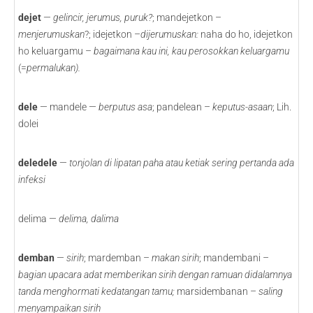
dejet
—
gelincir, jerumus, puruk?
; mandejetkon –
menjerumuskan
?; idejetkon –
dijerumuskan:
naha do ho, idejetkon
ho keluargamu –
bagaimana kau ini, kau perosokkan keluargamu
(=
permalukan).
dele
— mandele —
berputus asa
; pandelean –
keputus-asaan
; Lih.
dolei
deledele
—
tonjolan di lipatan paha atau ketiak sering pertanda ada
infeksi
delima —
delima, dalima
demban
—
sirih
; mardemban –
makan sirih
; mandembani –
bagian upacara adat memberikan sirih dengan ramuan didalamnya
tanda menghormati kedatangan tamu;
marsidembanan –
saling
menyampaikan sirih