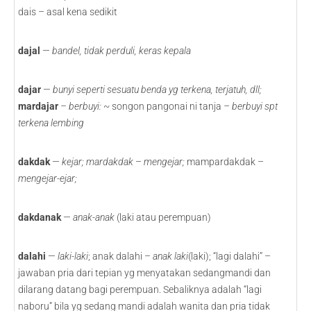
dais – asal kena sedikit
dajal
—
bandel, tidak perduli, keras kepala
dajar
—
bunyi seperti sesuatu benda yg terkena, terjatuh, dll;
mardajar
– berbuyi: ~
songon pangonai ni tanja
– berbuyi spt
terkena lembing
dakdak
—
kejar; mardakdak
–
mengejar;
mampardakdak –
mengejar-ejar;
dakdanak
—
anak-anak
(laki atau perempuan)
dalahi
—
laki-laki
; anak dalahi –
anak laki
(laki); “lagi dalahi” –
jawaban pria dari tepian yg menyatakan sedangmandi dan
dilarang datang bagi perempuan. Sebaliknya adalah “lagi
naboru” bila yg sedang mandi adalah wanita dan pria tidak