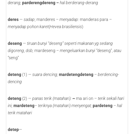
derang;
parderengdereng –
hal berderang-derang
deres
—
sadap
; manderes –
menyadap:
manderas para –
menyadap pohon karet
(
Hevea brasiliensis
)
deseng
—
tiruan bunyi “deseng” seperti makanan yg sedang
digoreng
,
dsb;
mardeseng –
mengeluarkan bunyi “
deseng”,
atau
“seng”
deteng
(1) —
suara dencing;
mardetengdeteng
–
berdencing-
dencing
deteng
(2) —
panas terik (matahari):
~
ma ari on –
terik sekali hari
ini;
mardeteng
–
teriknya (matahari) menyengat;
pardeteng
–
hal
terik matahari
detep
—