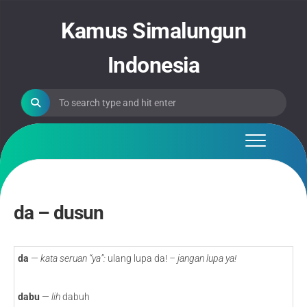
Skip
to
Kamus Simalungun
content
Indonesia
da – dusun
da
—
kata
seruan “ya”:
ulang lupa da!
– jangan lupa ya!
dabu
—
lih
dabuh