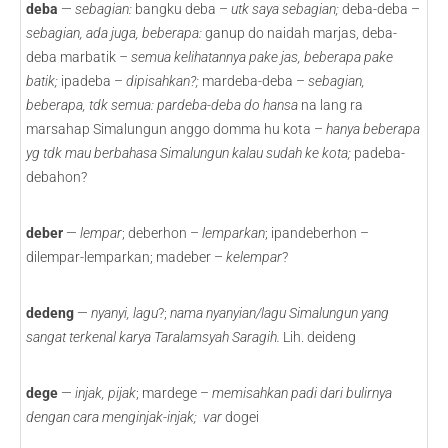
deba
—
sebagian:
bangku deba –
utk saya sebagian;
deba-deba –
sebagian, ada juga, beberapa:
ganup do naidah marjas, deba-
deba marbatik
– semua kelihatannya pake jas, beberapa pake
batik;
ipadeba –
dipisahkan?;
mardeba-deba –
sebagian,
beberapa, tdk semua: pardeba-deba do hansa
na lang ra
marsahap Simalungun anggo domma hu kota –
hanya beberapa
yg tdk mau berbahasa Simalungun kalau sudah ke kota;
padeba-
debahon?
deber
—
lempar
; deberhon –
lemparkan
; ipandeberhon –
dilempar-lemparkan; madeber –
kelempar
?
dedeng
—
nyanyi, lagu
?;
nama nyanyian/lagu Simalungun yang
sangat terkenal karya Taralamsyah Saragih.
Lih. deideng
dege
—
injak, pijak
; mardege –
memisahkan padi dari bulirnya
dengan cara menginjak-injak; var
dogei