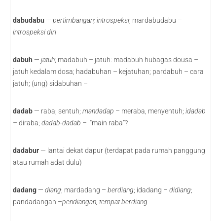
dabudabu
—
pertimbangan; introspeksi
; mardabudabu –
introspeksi diri
dabuh
—
jatuh
; madabuh – jatuh: madabuh hubagas dousa –
jatuh kedalam dosa; hadabuhan – kejatuhan; pardabuh – cara
jatuh; (ung) sidabuhan –
dadab
— raba; sentuh;
mandadap
– meraba, menyentuh;
idadab
– diraba;
dadab-dadab
– “main raba”?
dadabur
— lantai dekat dapur (terdapat pada rumah panggung
atau rumah adat dulu)
dadang
—
diang
; mardadang –
berdiang
; idadang –
didiang
;
pandadangan –
pendiangan, tempat berdiang