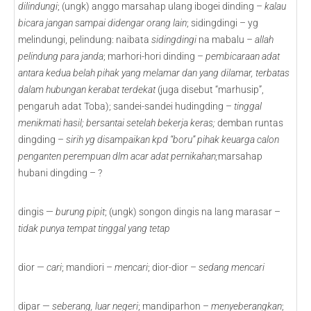
dilindungi
; (ungk) anggo marsahap ulang ibogei dinding –
kalau
bicara jangan sampai didengar orang lain
; sidingdingi – yg
melindungi, pelindung: naibata
sidingdingi
na mabalu
– allah
pelindung para janda
; marhori-hori dinding –
pembicaraan adat
antara kedua belah pihak yang melamar dan yang dilamar, terbatas
dalam hubungan kerabat terdekat
(juga disebut “marhusip”,
pengaruh adat Toba); sandei-sandei hudingding –
tinggal
menikmati hasil; bersantai setelah bekerja keras;
demban runtas
dingding –
sirih yg disampaikan kpd “boru” pihak keuarga calon
penganten perempuan dlm acar adat pernikahan;
marsahap
hubani dingding – ?
dingis —
burung pipit
; (ungk) songon dingis na lang marasar –
tidak punya tempat tinggal yang tetap
dior —
cari
; mandiori –
mencari
; dior-dior –
sedang mencari
dipar —
seberang, luar negeri
; mandiparhon –
menyeberangkan
;