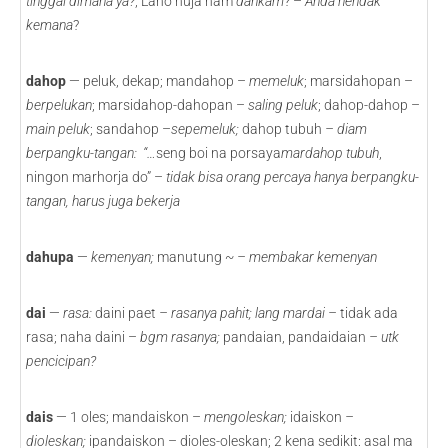
tinggal dimana ya?
; Laho huja ham
dahkam
? –
Anda hendak
kemana
?
dahop
— peluk, dekap; mandahop –
memeluk
; marsidahopan –
berpelukan
; marsidahop-dahopan –
saling peluk
; dahop-dahop –
main peluk
; sandahop –
sepemeluk;
dahop tubuh
– diam
berpangku-tangan: “…
seng boi na porsaya
mardahop tubuh
,
ningon marhorja do” –
tidak bisa orang percaya hanya berpangku-
tangan, harus juga bekerja
dahupa
—
kemenyan;
manutung
~ – membakar kemenyan
dai
—
rasa:
daini paet
– rasanya pahit; lang mardai –
tidak ada
rasa; naha daini –
bgm rasanya;
pandaian, pandaidaian
– utk
pencicipan?
dais
— 1 oles; mandaiskon –
mengoleskan;
idaiskon
–
dioleskan;
ipandaiskon – dioles-oleskan; 2 kena sedikit: asal ma