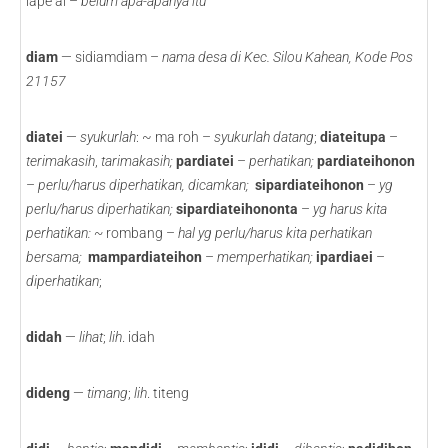
lape ai –
belum apa-apanya itu
diam
— sidiamdiam –
nama desa di Kec. Silou Kahean, Kode Pos
21157
diatei
—
syukurlah
: ~ ma roh –
syukurlah datang
;
diateitupa
–
terimakasih
,
tarimakasih;
pardiatei
–
perhatikan;
pardiateihonon
–
perlu/harus diperhatikan, dicamkan;
sipardiateihonon
–
yg
perlu/harus diperhatikan;
sipardiateihononta
–
yg harus kita
perhatikan: ~
rombang –
hal yg perlu/harus kita perhatikan
bersama;
mampardiateihon
–
memperhatikan;
ipardiaei
–
diperhatikan
;
didah
—
lihat
;
lih
. idah
dideng
—
timang
;
lih
. titeng