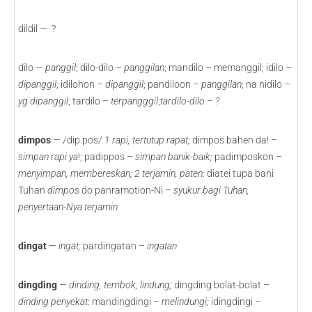
dildil — ?
dilo —
panggil
; dilo-dilo –
panggilan
; mandilo – memanggil; idilo –
dipanggil
; idilohon –
dipanggil
; pandiloon –
panggilan
; na nidilo
–
yg dipanggil
; tardilo –
terpangggil
;
tardilo-dilo – ?
dimpos
— /dip.pos/
1
rapi, tertutup rapat;
dimpos bahen da! –
simpan rapi ya
!; padippos –
simpan banik-baik;
padimposkon –
menyimpan, membereskan; 2 terjamin, paten:
diatei tupa bani
Tuhan
dimpos
do panramotion-Ni –
syukur bagi Tuhan,
penyertaan-Nya terjamin
dingat
—
ingat;
pardingatan –
ingatan
dingding
—
dinding, tembok, lindung;
dingding bolat-bolat –
dinding penyekat
: mandingdingi –
melindungi;
idingdingi –