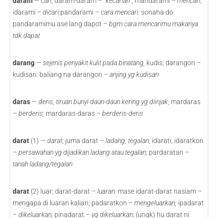
daram
—
cari
; daram-daram – “
kecarian
“; mandarami –
mencari
;
idarami –
dicari;
pandarami –
cara mencari:
sonaha do
pandaramimu ase lang dapot –
bgm cara mencarimu makanya
tdk dapat
darang
—
sejenis penyakit kulit pada binatang,
kudis; darangon –
kudisan: baliang na darangon –
anjing yg kudisan
daras
—
deris, tiruan bunyi daun-daun kering yg diinjak
; mardaras
–
berderis;
mardaras-daras –
berderis-deris
darat
(1) —
darat
; juma darat –
ladang, tegalan
; idarati, idaratkon
–
persawahan yg dijadikan ladang atau tegalan;
pardaratan –
tanah ladang/tegalan
darat
(2) luar; darat-darat –
luaran:
mase idarat-darat nasiam –
mengapa di luaran kalian; padaratkon –
mengeluarkan;
ipadarat
–
dikeluarkan;
pinadarat –
yg dikeluarkan
; (ungk) hu darat ni