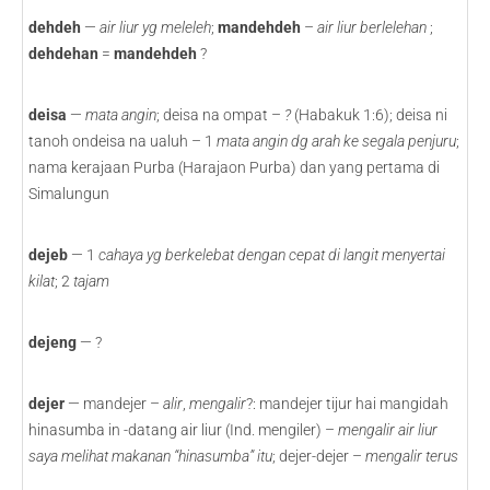
dehdeh
—
air liur yg meleleh
;
mandehdeh
–
air liur berlelehan
;
dehdehan
=
mandehdeh
?
deisa
—
mata angin
; deisa na ompat –
?
(Habakuk 1:6); deisa ni
tanoh ondeisa na ualuh – 1
mata angin dg arah ke segala penjuru
;
nama kerajaan Purba (Harajaon Purba) dan yang pertama di
Simalungun
dejeb
— 1
cahaya yg berkelebat dengan cepat di langit menyertai
kilat
; 2
tajam
dejeng
— ?
dejer
— mandejer –
alir
,
mengalir
?: mandejer tijur hai mangidah
hinasumba in -datang air liur (Ind. mengiler) –
mengalir air liur
saya melihat makanan “hinasumba” itu
; dejer-dejer –
mengalir terus