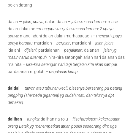
boleh datang
dalan —
jalan
,
upaya
; dalan-dalan –
jalan kesana kemari
: mase
dalan-dalan ho –
mengapa kau jalan kesana kemari; 2 upaya-
upaya:
mangindahi dalan-dalan marhasadaon –
mencari upaya-
upaya bersatu
; mardalan –
berjalan;
mardalani –
jalan-jalan;
idalani –
dijalani;
pardalanan –
perjalanan;
dalanan –
jalan yg
masih harus ditempuh:
hira-hira satongah arian nari dalanan das
ma hita –
kira-kira setengah hari lagi berjalan kita akan sampai;
pardalanan ni goluh
– perjalanan hidup
daldal
—
tawon atau tabuhan kecil, biasanya bersarang pd batang
pingping (Themeda gigantea) yg sudah mati, dan telurnya dpt
dimakan;
dalihan
—
tungku;
dalihan na tolu –
filsafat/sistem kekerabatan
orang Batak yg menempatkan atkan posisi seseorang dlm tiga