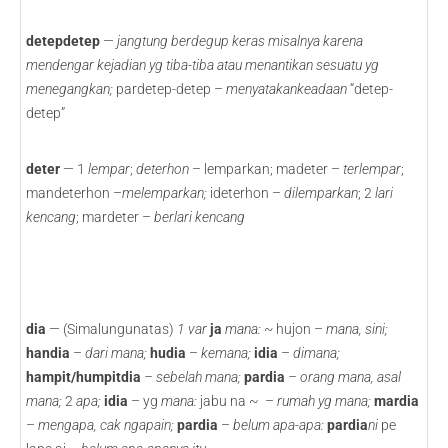
detepdetep
—
jangtung berdegup
keras
misalnya karena
mendengar kejadian yg tiba-tiba atau menantikan sesuatu yg
menegangkan;
pardetep-detep –
menyatakankeadaan
“detep-
detep”
deter
— 1
lempar
;
deterhon
– lemparkan; madeter –
terlempar
;
mandeterhon –
melemparkan;
ideterhon –
dilemparkan
; 2
lari
kencang
; mardeter –
berlari kencang
dia
— (Simalungunatas)
1
var
ja
mana: ~
hujon –
mana, sini;
handia
–
dari mana;
hudia
–
kemana;
idia
–
dimana;
hampit/humpitdia
– sebelah mana;
pardia
– orang mana, asal
mana;
2
apa;
idia
– yg
mana:
jabu na ~ –
rumah yg mana;
mardia
–
mengapa, cak ngapain;
pardia
–
belum apa-apa:
pardia
ni
pe