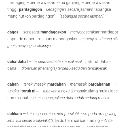
pardaging – berperawakan: ~ na ganjang – berperawakan
tinggi;
pardagingon
–
kedagingan, secara jasmani:
”abangsa
mangihutkon pardagingon” – ”
sebangsa secara jasmani
”
dagos
—
sengsara
;
mandagoskon
–
menyengsarakan:
mardapot-
dapot do naborit roh bani mandagoskonsi
– penyakit datang silih
ganti menyengsarakannya
dahaldahal
—
tersedu-sedu dan terisak-isak
: ipaturut dahal-
dahal –
dibiarkan (menangis) tersedu-sedu dan terisak-isak
dahan
—
tanak
;
masak
;
mardahan
–
memasak
;
pardahanan
– 1
tungku
:
itoruh ni ~
–
dibawah
tungku
; 2 masak: ulang mulak lobei,
domma ibahen ~ –
jangan pulang dulu sudah sedang masak
dahkam
—
kata sapaan atau mempersilahkan kepada orang yang
lebih tua sesama laki-laki
(?): Ija do ham
dahkam
tading –
Anda