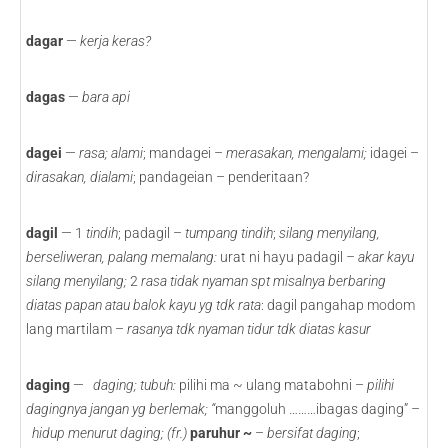
dagar
—
kerja keras?
dagas
—
bara api
dagei
—
rasa; alami
; mandagei –
merasakan, mengalami;
idagei –
dirasakan, dialami
; pandageian – penderitaan?
dagil
— 1
tindih
; padagil –
tumpang tindih
;
silang menyilang,
berseliweran, palang memalang:
urat ni hayu padagil
– akar kayu
silang menyilang;
2
rasa tidak nyaman spt misalnya berbaring
diatas papan atau balok kayu yg tdk rata
: dagil pangahap modom
lang martilam –
rasanya tdk nyaman tidur tdk diatas kasur
daging
—
daging; tubuh:
pilihi ma ~ ulang matabohni –
pilihi
dagingnya jangan yg berlemak; “
manggoluh ………ibagas daging”
–
hidup menurut daging; (fr.)
paruhur ~
–
bersifat daging
;