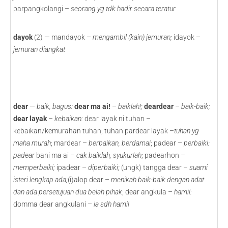
parpangkolangi –
seorang yg tdk hadir secara teratur
dayok
(2) — mandayok –
mengambil (kain) jemuran;
idayok –
jemuran diangkat
dear
—
baik, bagus:
dear ma ai!
–
baiklah!;
deardear
– baik-baik;
dear layak
– kebaikan:
dear layak ni tuhan –
kebaikan/kemurahan tuhan; tuhan pardear layak –
tuhan yg
maha murah
; mardear –
berbaikan, berdamai
; padear –
perbaiki:
padear
bani ma ai –
cak baiklah, syukurlah
;
padearhon –
memperbaiki;
ipadear –
diperbaiki;
(ungk) tangga dear –
suami
isteri lengkap ada;
(i)alop dear –
menikah baik-baik dengan adat
dan ada persetujuan dua belah pihak
; dear angkula –
hamil:
domma dear angkulani –
ia sdh hamil