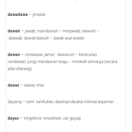
dawadawa
—
jerawat
dawah
—
jawab;
mandawah –
menjawab;
idawah –
dijawab;
dawahdawah –
jawab asal-asalan
dawan
—
cendawan, jamur;
dawanon –
keracunan
cendawan;
(ung)
mardawan begu –
menikah semarga (secara
adat dilarang);
dawat
—
dawat, tinta
dayang —
sem. tumbuhan, daunnya dipakai mencat anyaman
dayas
— tergelincir, terpeleset;
var
gayap