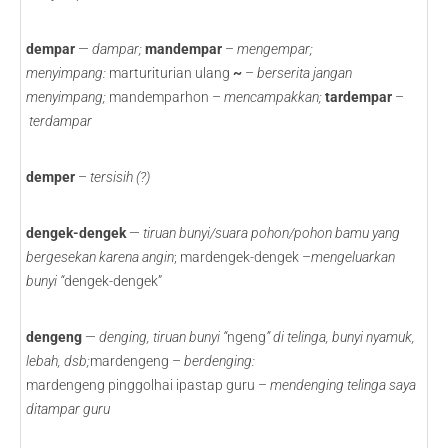
dempar
—
dampar;
mandempar
–
mengempar;
menyimpang:
marturiturian ulang
~
–
berserita jangan
menyimpang;
mandemparhon –
mencampakkan;
tardempar
–
terdampar
demper
–
tersisih (?)
dengek-dengek
—
tiruan bunyi/suara pohon/pohon bamu yang
bergesekan karena angin
; mardengek-dengek –
mengeluarkan
bunyi “
dengek-dengek”
dengeng
—
denging, tiruan bunyi “
ngeng
” di telinga, bunyi nyamuk,
lebah, dsb;
mardengeng –
berdenging:
mardengeng pinggolhai ipastap guru –
mendenging telinga saya
ditampar guru