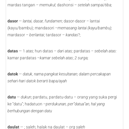
mardas tangan –
memukul;
dashonsi –
setelah sampai/tiba;
dasor
—
lantai, dasar, fundamen
; dasor-dasor – lantai
(kayu/bambu); mandasori –
memasang lantai (kayu/bambu);
mardasor –
berlantai
; tardasor –
kandas
?;
datas
— 1
atas;
hun datas –
dari atas;
pardatas –
sebelah atas:
kamar pardatas –
kamar sebelah atas
;
2 surga;
datok
—
datuk, nama pangkat kesultanan; dalam percakapan
sehari-hari datok berarti bapa/ayah
datu
—
dukun
; pardatu, pardatu-datu – orang yang suka pergi
ke “datu”; hadatuon –
perdukunan, per”datua”an, hal yang
berhubungan dengan datu
daulat
— ; saleh; halak na daulat –
org saleh