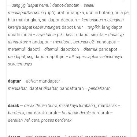
–
uang yg “dapat nemu”; dapot-dapotan – selalu
mendapat/beruntung:
(
pb
) urat ni nangka, urat ni hotang, huja pe
hita manlangkah, sai dapot-dapotan –
kemanapun melangkah
kiranya dapat keberuntungan;
dapot uhur
–
terpikir
: lang dapot
uhurhu hujai –
saya tdk terpikir kesitu
; dapot sininta –
dapat yg
dirindukan;
mandapot –
mendapat, beruntung?;
mandapoti –
menemui;
idapoti –
ditemui;
idapotkon –
ditemui;
pandapot
–
pendapat
;
ung
dapot-dap0t ijin –
tdk dipersiapkan sebelumnya,
seketemunya
daptar
—
daftar;
mandaptar –
mendaftar;
idaptar
didaftar;
pandaftaran –
pendaftaran
darak
—
derak
(tiruan bunyi, misal kayu tumbang)
; mardarak –
berderak;
mardarak-darak –
berderak-derak
: pardarak –
derakan, hal, cara, proses berderak