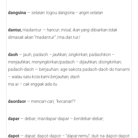
dangsina
—
selatan:
logou
dangsina – angin selatan
dantur,
madantur —
hancur
;
misal, ikan yang dibiarkan tidak
dimasak akan
“madantur” /ma.dat.tur/
daoh
— jauh; padaoh –
jauhkan, singkirkan;
padaohkon –
menjauhkan, menyingkirkan;
ipadaoh –
dijauhkan, disingkirkan
;
padaoh-daoh — berjauhan: age sakota padaoh-daoh do hanami
–
walau
satu kota kami berjauhan; daoh
ma ai –
cak enggak ada itu
daordaor
—
mencari-cari, “kecarian”?
dapar
— debar; mardapar-dapar –
berdebar-debar
;
dapot
—
dapat
; dapot-dapot – “
dapat nemu
“; duit na dapot-dapot