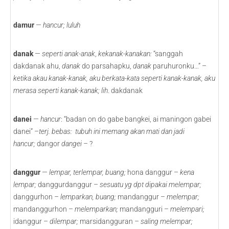
damur
—
hancur; luluh
danak
—
seperti anak-anak
,
kekanak-kanakan:
“sanggah
dakdanak ahu,
danak
do parsahapku,
danak
paruhuronku…” –
ketika akau kanak-kanak, aku berkata-kata seperti kanak-kanak, aku
merasa seperti kanak-kanak; lih
. dakdanak
danei
—
hancur
: “badan on do gabe bangkei, ai maningon gabei
danei” –
terj. bebas: tubuh ini memang akan mati dan jadi
hancur;
dangor
dangei –
?
danggur
—
lempar, terlempar, buang;
hona danggur –
kena
lempar;
danggurdanggur –
sesuatu yg dpt dipakai melempar;
danggurhon
– lemparkan, buang;
mandanggur –
melempar;
mandanggurhon –
melemparkan;
mandangguri –
melempari;
idanggur –
dilempar;
marsidangguran –
saling melempar;