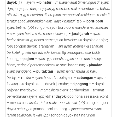
dayok
(1) —
ayam
;
~
binatur
–
makanan adat Simalungun dr ayam
dgn penyiapan dan penyajian yg memberi makna simbolistis bahwa
pihak/org yg menerima diharapkan mempunyai kehidupan menjadi
teratur spt dilambangkan dlm “dayok binatur” tsb;
~ boru-boru
–
ayam betina; (pb) songon
dayok boru-boru
mandarami hasoman
– spt ayam betina suka mencari kawan;
~
jarahjarah
–
ayam
betina dewasa yg belum pernah/siap bertelur; sin
dayok ajar-ajar;
(pb)
songon dayok jarahjarah –
spt ayam (betina) yg seharian
berkotek tp telurnya tdk ada, kiasan ttg omongan besar bukti
kosong;
~
pajom
– ayam yg seluruh bagian tubuh dan bulunya
hitam, sering dipersembahkan utk ritual
hadatuon;
~ pinadar
—
ayam panggang;
~
pultak taji
–
ayam jantan muda yg baru
bertaji;
~ rimba
–
ayam hutan,
lih.
bolayan
;
~
sabungan
–
ayam
jantang, sin
dayok jagur, dayok jamabe;
~ sipogong
– = dayok
pajom?; mardayok –
memelihara ayam;
pardayokan –
tempat
pemeliharaan ayam; (pb)
dihar dayok
(dob hona ase isakahkon)
–
pencak asal-asalan, tidak mahir pencak silat; (pb)
ulang songon
dayok sabungan
(mandarami imbang) ~
jangan seperti ayam
jantan selalu cari lawan; (pb)
songon dayok na tinaruhon