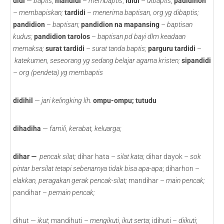
didi
—
baptis
;
mandidi
–
membaptis
;
ididi
–
dibaptis
;
padidihon
–
membapiskan;
tardidi
–
menerima baptisan, org yg dibaptis;
pandidion
–
baptisan;
pandidion na mapansing
– baptisan
kudus;
pandidion
tarolos
–
baptisan pd bayi dlm keadaan
memaksa;
surat tardidi
– surat tanda baptis;
parguru tardidi
–
katekumen, seseorang yg sedang belajar agama kristen;
sipandidi
–
org (pendeta) yg membaptis
didihil
—
jari kelingking
lih
.
ompu-ompu; tutudu
dihadiha
—
famili
,
kerabat, keluarga;
dihar
—
pencak silat;
dihar hata –
silat kata;
dihar dayok
– sok
pintar bersilat tetapi sebenarnya tidak bisa apa-apa
; diharhon –
elakkan, peragakan gerak pencak-silat;
mandihar –
main pencak;
pandihar –
pemain pencak;
dihut —
ikut
; mandihuti –
mengikuti
,
ikut serta
; idihuti –
diikuti
;