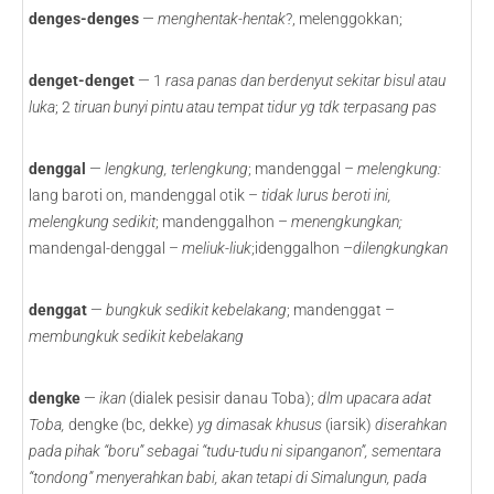
denges-denges
—
menghentak-hentak
?, melenggokkan;
denget-denget
— 1
rasa panas dan berdenyut sekitar bisul atau
luka
; 2
tiruan bunyi pintu atau tempat tidur yg tdk terpasang pas
denggal
—
lengkung, terlengkung
; mandenggal
– melengkung:
lang baroti on, mandenggal otik –
tidak lurus
beroti ini,
melengkung sedikit
; mandenggalhon –
menengkungkan;
mandengal-denggal –
meliuk-liuk
;idenggalhon –
dilengkungkan
denggat
—
bungkuk sedikit kebelakang
; mandenggat –
membungkuk sedikit kebelakang
dengke
—
ikan
(dialek pesisir danau Toba);
dlm upacara adat
Toba,
dengke (bc, dekke)
yg dimasak khusus
(iarsik)
diserahkan
pada pihak “boru” sebagai “tudu-tudu ni sipanganon”, sementara
“tondong” menyerahkan babi, akan tetapi di Simalungun, pada