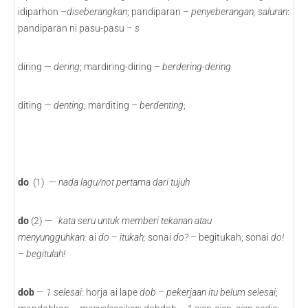
idiparhon –
diseberangkan
; pandiparan –
penyeberangan, saluran
:
pandiparan ni pasu-pasu –
s
diring —
dering
; mardiring-diring –
berdering-dering
diting —
denting
; marditing –
berdenting
;
do
(1) —
nada lagu/not pertama dari tujuh
do
(2) —
kata seru untuk memberi tekanan atau
menyungguhkan:
ai
do – itukah;
sonai
do? –
begitukah; sonai
do!
– begitulah!
dob
—
1
selesai:
horja ai lape
dob – pekerjaan itu belum selesai
;