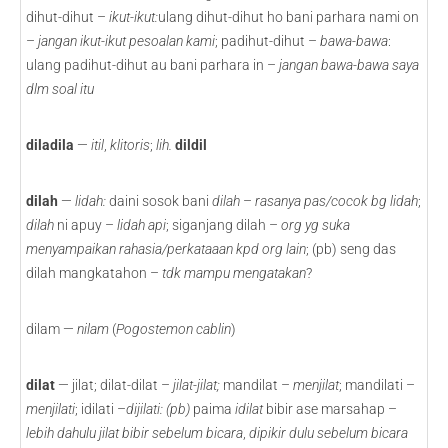
dihut-dihut –
ikut-ikut:
ulang dihut-dihut ho bani parhara nami on
–
jangan ikut-ikut pesoalan kami
; padihut-dihut –
bawa-bawa
:
ulang padihut-dihut au bani parhara in –
jangan bawa-bawa saya
dlm soal itu
diladila
—
itil
,
klitoris
;
lih.
dildil
dilah
—
lidah:
daini sosok bani
dilah
–
rasanya pas/cocok bg lidah
;
dilah
ni apuy –
lidah api
; siganjang dilah –
org yg
suka
menyampaikan rahasia/perkataaan kpd org lain
; (pb) seng das
dilah mangkatahon –
tdk mampu mengatakan
?
dilam —
nilam
(
Pogostemon cablin
)
dilat
— jilat; dilat-dilat –
jilat-jilat;
mandilat –
menjilat
; mandilati –
menjilati
; idilati –
dijilati: (pb)
paima
idilat
bibir ase marsahap –
lebih dahulu jilat bibir sebelum bicara
,
dipikir dulu sebelum bicara