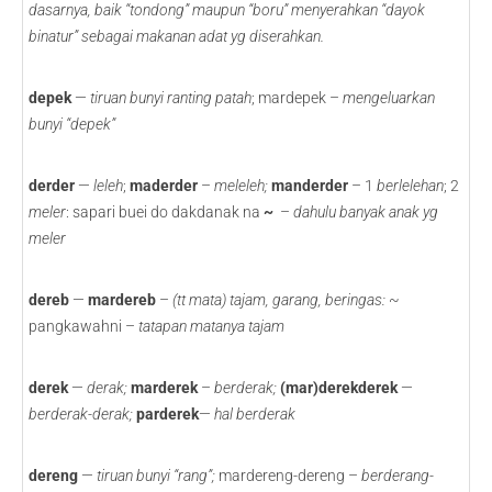
dasarnya, baik “tondong” maupun “boru” menyerahkan “dayok
binatur” sebagai makanan adat yg diserahkan.
depek
—
tiruan bunyi ranting patah
; mardepek –
mengeluarkan
bunyi “depek”
derder
—
leleh
;
maderder
–
meleleh;
manderder
– 1
berlelehan
; 2
meler
: sapari buei do dakdanak na
~
–
dahulu banyak anak yg
meler
dereb
—
mardereb
–
(tt mata) tajam, garang, beringas:
~
pangkawahni –
tatapan matanya tajam
derek
—
derak;
marderek
–
berderak;
(mar)derekderek
—
berderak-derak;
parderek
—
hal berderak
dereng
—
tiruan bunyi “rang”;
mardereng-dereng –
berderang-