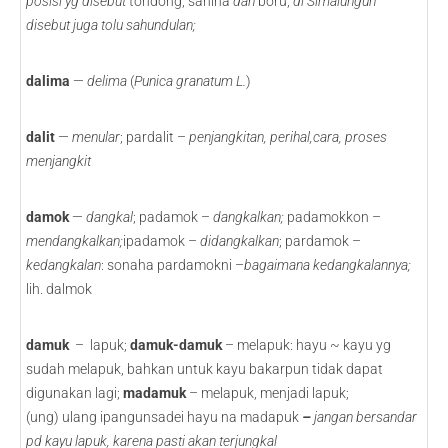
posisi yg disebut
tondong, sanina
dan
boru;
di Simalungun
disebut juga tolu sahundulan;
dalima
—
delima
(
Punica granatum L.
)
dalit
—
menular
; pardalit –
penjangkitan, perihal,cara, proses
menjangkit
damok
—
dangkal
; padamok –
dangkalkan;
padamokkon –
mendangkalkan;
ipadamok –
didangkalkan
; pardamok –
kedangkalan
: sonaha pardamokni –
bagaimana kedangkalannya;
lih. dalmok
damuk
– lapuk;
damuk-damuk
– melapuk: hayu ~ kayu yg
sudah melapuk, bahkan untuk kayu bakarpun tidak dapat
digunakan lagi;
madamuk
– melapuk, menjadi lapuk;
(ung) ulang ipangunsadei hayu na madapuk
–
jangan bersandar
pd kayu lapuk, karena pasti akan terjungkal