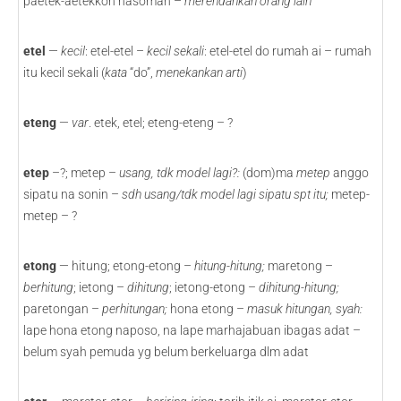
paetek-aetekkon hasoman –
merendahkan orang lain
etel
—
kecil
: etel-etel –
kecil sekali
: etel-etel do rumah ai – rumah
itu kecil sekali (
kata
“do”,
menekankan arti
)
eteng
—
var
. etek, etel; eteng-eteng – ?
etep
–?; metep –
usang, tdk model lagi?:
(dom)ma
metep
anggo
sipatu na sonin –
sdh usang/tdk model lagi sipatu spt itu;
metep-
metep – ?
etong
— hitung; etong-etong –
hitung-hitung;
maretong –
berhitung
; ietong –
dihitung
; ietong-etong –
dihitung-hitung;
paretongan –
perhitungan;
hona etong –
masuk hitungan, syah:
lape hona etong naposo, na lape marhajabuan ibagas adat –
belum syah pemuda yg belum berkeluarga dlm adat