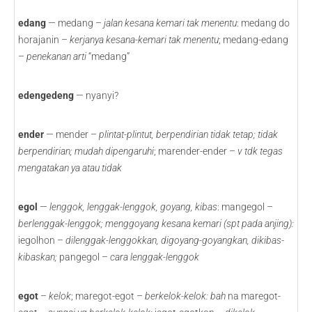
edang
— medang –
jalan kesana kemari tak menentu
: medang do
horajanin –
kerjanya kesana-kemari tak menentu
; medang-edang
–
penekanan arti
“medang”
edengedeng
— nyanyi?
ender
— mender –
plintat-plintut, berpendirian tidak tetap; tidak
berpendirian; mudah dipengaruhi
; marender-ender –
v tdk tegas
mengatakan ya atau tidak
egol
—
lenggok, lenggak-lenggok, goyang, kibas
: mangegol –
berlenggak-lenggok; menggoyang kesana kemari (spt pada anjing):
iegolhon –
dilenggak-lenggokkan, digoyang-goyangkan, dikibas-
kibaskan;
pangegol –
cara lenggak-lenggok
egot
–
kelok
; maregot-egot –
berkelok-kelok: bah
na maregot-