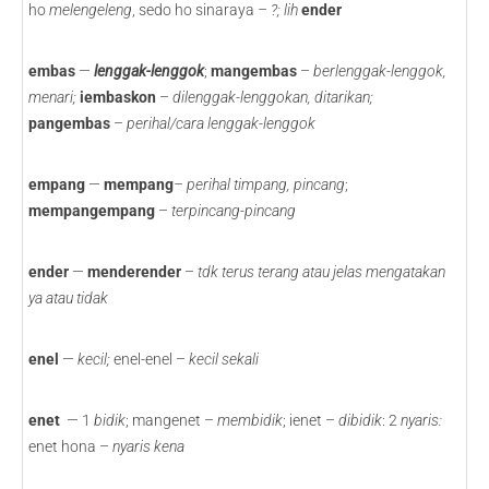
ho
melengeleng
, sedo ho sinaraya
– ?; lih
ender
embas
—
lenggak-lenggok
;
mangembas
–
berlenggak-lenggok,
menari;
iembaskon
–
dilenggak-lenggokan, ditarikan;
pangembas
–
perihal/cara lenggak-lenggok
empang
—
mempang
– perihal timpang, pincang
;
mempangempang
–
terpincang-pincang
ender
—
menderender
–
tdk terus terang atau jelas mengatakan
ya atau tidak
enel
—
kecil;
enel-enel –
kecil sekali
enet
— 1
bidik
; mangenet –
membidik
; ienet –
dibidik
: 2
nyaris:
enet hona –
nyaris kena