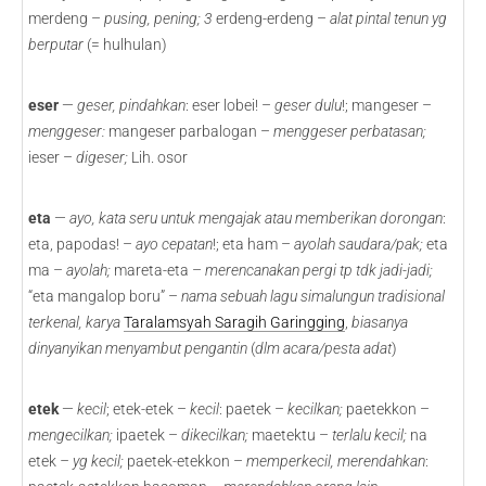
merdeng –
pusing, pening; 3
erdeng-erdeng –
alat pintal tenun yg
berputar
(= hulhulan)
eser
—
geser, pindahkan
: eser lobei! –
geser dulu
!; mangeser –
menggeser:
mangeser parbalogan –
menggeser perbatasan;
ieser –
digeser;
Lih. osor
eta
—
ayo, kata seru untuk mengajak atau memberikan dorongan
:
eta, papodas! –
ayo cepatan
!; eta ham –
ayolah saudara/pak;
eta
ma –
ayolah;
mareta-eta –
merencanakan pergi tp tdk jadi-jadi;
“eta mangalop boru” –
nama sebuah lagu simalungun tradisional
terkenal, karya
Taralamsyah Saragih Garingging
,
biasanya
dinyanyikan menyambut pengantin
(
dlm acara/pesta adat
)
etek
—
kecil
; etek-etek –
kecil
: paetek –
kecilkan;
paetekkon –
mengecilkan;
ipaetek –
dikecilkan;
maetektu –
terlalu kecil;
na
etek
– yg kecil;
paetek-etekkon –
memperkecil, merendahkan
: