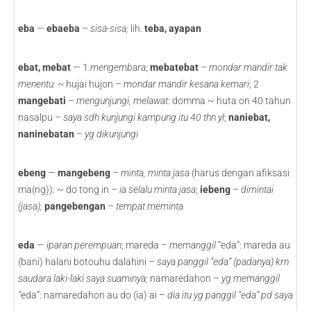
eba
—
ebaeba
–
sisa-sisa;
lih.
teba, ayapan
ebat, mebat
— 1
mengembara
;
mebatebat
–
mondar mandir tak
menentu: ~
hujai hujon –
mondar mandir kesana kemari
; 2
mangebati
–
mengunjungi, melawat
: domma ~ huta on 40 tahun
nasalpu –
saya sdh kunjungi kampung itu 40 thn yl
;
naniebat,
naninebatan
–
yg dikunjungi
ebeng
—
mangebeng
–
minta, minta jasa
(harus dengan afiksasi
ma(ng)): ~ do tong in –
ia selalu minta jasa
;
iebeng
–
dimintai
(jasa);
pangebengan
–
tempat meminta
eda
—
iparan perempuan
; mareda –
memanggil
“eda”: mareda au
(bani) halani botouhu dalahini –
saya panggil “eda” (padanya) krn
saudara laki-laki saya suaminya;
namaredahon –
yg memanggil
“
eda”: namaredahon au do (ia) ai –
dia itu yg panggil “eda” pd saya