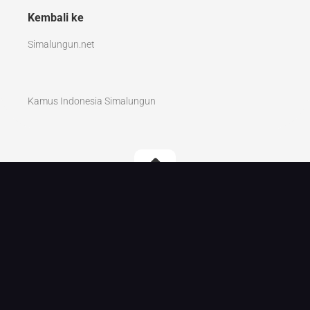
Kembali ke
Simalungun.net
Kamus Indonesia Simalungun
Kamus Simalungun Indonesia © 2026. All Rights
Reserved.