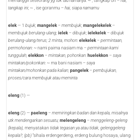
memanggil seseorang yg tdk tau namanya
: ~ , tangkap on –
hai,
tangkap ini
; ~ , ise goranmu –
hai, siapa namamu
elek
— 1
bujuk;
mangelek
–
membujuk
;
mangelekelek
–
membujuk berulang-ulang;
ielek
–
dibujuk
;
ielekelek
– dibujuk
berulang-ulang/terus; 2 minta, mohon:
elekelek
– permintaan,
permohonan: ~
nami paima nasiam ma
– permintaan kami
tunggulah;
elekkon
– mintakan, pohonkan
:
huelekkon
–
saya
mintakan/pokonkan:
~ ma bani nasiam –
saya
mintakan/mohonkan pada kalian;
pangelek
–
pembujukan,
proses/cara membujuk atau meminta
eleng
(1) —
eleng
(2) —
paeleng
– memiringkan badan dan kepala, misalnya
utk mendengarkan sesuatu;
melengeleng
–
menggeleng-geleng
(kepala),
menyatakan
tidak tegasan ya atau tidak, gelenggeleng
kepala?; (pb)
“sihala erdengerdeng, erdeng bulung hosaya, ulang