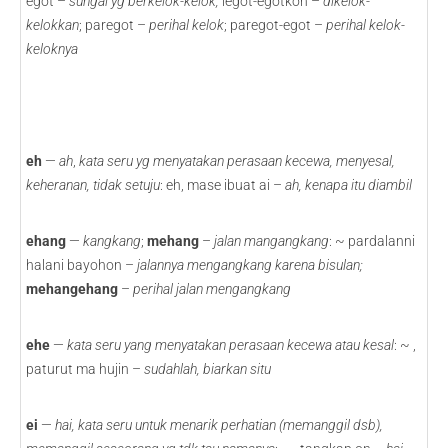
egot –
sungai yg berkelok-kelok;
iegot-egotkon –
dikelok-
kelokkan
; paregot –
perihal kelok
; paregot-egot –
perihal kelok-
keloknya
eh
—
ah
,
kata seru yg menyatakan perasaan kecewa, menyesal,
keheranan, tidak setuju
: eh, mase ibuat ai –
ah, kenapa itu diambil
ehang
—
kangkang
;
mehang
–
jalan mangangkang
: ~ pardalanni
halani bayohon –
jalannya mengangkang karena bisulan;
mehangehang
–
perihal
jalan mengangkang
ehe
—
kata seru yang menyatakan perasaan kecewa atau kesal
: ~ ,
paturut ma hujin –
sudahlah, biarkan situ
ei
—
hai, kata seru untuk menarik perhatian (memanggil dsb),