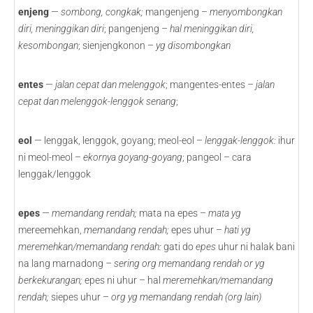
enjeng
—
sombong, congkak;
mangenjeng –
menyombongkan
diri, meninggikan diri
; pangenjeng –
hal meninggikan diri,
kesombongan
; sienjengkonon –
yg disombongkan
entes
—
jalan cepat dan melenggok
; mangentes-entes –
jalan
cepat dan melenggok-lenggok senang
;
eol
— lenggak, lenggok, goyang; meol-eol –
lenggak-lenggok:
ihur
ni meol-meol –
ekornya goyang-goyang
; pangeol – cara
lenggak/lenggok
epes
—
memandang rendah;
mata na epes –
mata yg
mereemehkan,
memandang rendah;
epes uhur –
hati yg
meremehkan/memandang rendah:
gati do
epes
uhur ni halak bani
na lang marnadong
– sering org memandang rendah or yg
berkekurangan;
epes ni uhur – hal
meremehkan/memandang
rendah;
siepes uhur –
org yg memandang rendah (org lain)