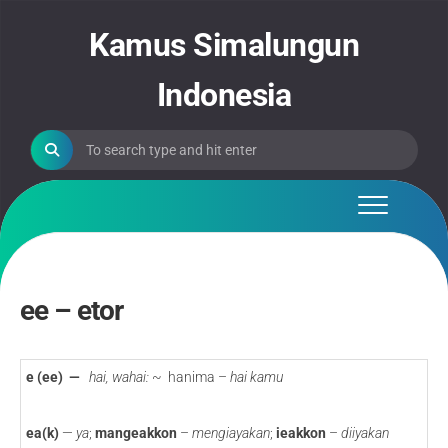
Skip
to
Kamus Simalungun
content
Indonesia
ee – etor
e (ee) —
hai, wahai:
~ hanima –
hai kamu
ea(k)
—
ya
;
mangeakkon
–
mengiayakan
;
ieakkon
–
diiyakan