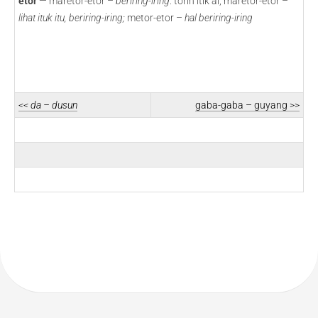
etor
— maretor-etor –
beriring-iring
: torih itik ai, maretor-etor –
lihat ituk itu, beriring-iring;
metor-etor –
hal beriring-iring
<< da – dusun
gaba-gaba – guyang >>