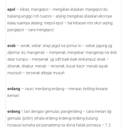
epol
—
kibas;
mangepol –
mengibas-ibaskan: mangepol
do
baliang anggo roh tuanni
– anjing mengibas-ibaskan ekornya
kalau tuannya datang;
mepol-epol –
hal kibasan mis ekor anjing;
pangepol –
cara mengepol;
erab
—
serak, sebar:
erap jagul na ijomur in –
sebar jagung yg
dijemur itu
; mangerab –
menyerak, menyebar
: mangerap na dob
dear tumpu –
menyerak yg sdh baik-baik terkumpul
; ierak –
diserak, ditabur
; merab –
terserak, kucar kacir
: merab iayak
munsuh –
terserak dikejar musuh
erdang
— raun; merdang-erdang –
meraun, keliling kesana
kemari
;
erdeng
1 tari dengan gemulai; pangerdeng –
cara menari dg
gemulai:
(prbh) sihala erdeng-erdeng/erdeng bulung
hosaya/sonaha pe pangeleng na dong halak porsaya – ?; 2